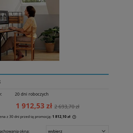
8
w:
20 dni roboczych
1 912,53 zł
2 693,70 zł
ena z 30 dni przed tą promocją:
1 812,10 zł
żeli produkt jest sprzedawany krócej niż
lachowania okna: