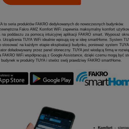
A to seria produktów FAKRO dedykowanych do nowoczesnych budynków.
zewnętrzna Fakro AMZ Komfort WiFi zapewnia maksymalny
komfort użytko
a na poddaszu za pomocą intuicyjnej
aplikacji FAKRO smart. Wyposaż okna 
u. Urządzenia TUYA
WiFi idealnie wpisują się w ideę smartHome. System TUYA
o stosować na każdym etapie eksploatacji budynku, ponieważ system TUYA 
ator doładowywany przez panel słoneczny. TUYA jest wiodącą firmą w rozw
a FAKRO WiFi współpracują z Google Assistance, dzięki czemu mogą być s
budynek w produkty TUYA i stwórz swój prawdziwy FAKRO smartHome.
Komfort
- stero