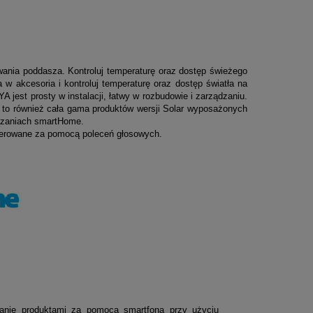
wania poddasza. Kontroluj temperaturę oraz dostęp świeżego
w akcesoria i kontroluj temperaturę oraz dostęp światła na
 jest prosty w instalacji, łatwy w rozbudowie i zarządzaniu.
to również cała gama produktów wersji Solar
wyposażonych
iązaniach smartHome.
terowane za pomocą poleceń głosowych.
wanie produktami za pomocą smartfona przy użyciu