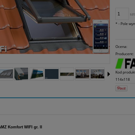
30
mo
sp
szt
*
- Pole w
Ocena:
Producent:
Kod produk
114x118
Z Komfort WIFI gr. II