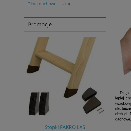
Okna dachowe
(19)
Promocje
Dzięki t
lepiej c
wzrokowy
skutecz
obsługi.
dachowe.
S-W
Stopki FAKRO LXS