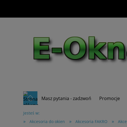
Masz pytania - zadzwoń
Promocje
Jesteś w:
»
»
»
Akcesoria do okien
Akcesoria FAKRO
Akce