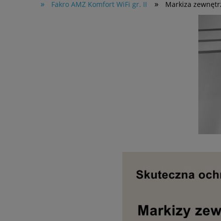
»
»
Fakro AMZ Komfort WiFi gr. II
Markiza zewnęt