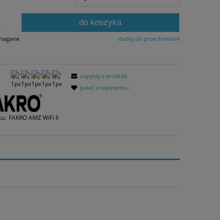
 dni, wyświetlana jest najniższa cena od
mentu, kiedy produkt pojawił się w
do koszyka
rzedaży.
.
ymagane
dodaj do przechowalni
zapytaj o produkt
poleć znajomemu
tu:
FAKRO AMZ WiFi II