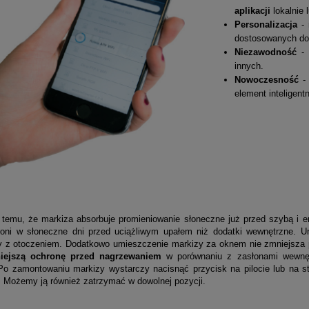
aplikacji
lokalnie 
Personalizacja
-
dostosowanych do 
Niezawodność
-
innych.
Nowoczesność
-
element inteligen
emu, że markiza absorbuje promieniowanie słoneczne już przed szybą i em
hroni w słoneczne dni przed uciążliwym upałem niż dodatki wewnętrzne. Um
 z otoczeniem. Dodatkowo umieszczenie markizy za oknem nie zmniejsza p
niejszą ochronę przed nagrzewaniem
w porównaniu z zasłonami wewnętr
 Po zamontowaniu markizy wystarczy nacisnąć przycisk na pilocie lub na s
 Możemy ją również zatrzymać w dowolnej pozycji.