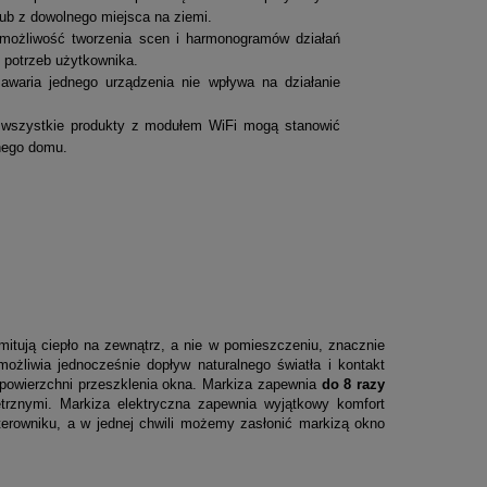
lub z dowolnego miejsca na ziemi.
 możliwość tworzenia scen i harmonogramów działań
potrzeb użytkownika.
 awaria jednego urządzenia nie wpływa na działanie
 wszystkie produkty z modułem WiFi mogą stanowić
tnego domu.
itują ciepło na zewnątrz, a nie w pomieszczeniu, znacznie
ożliwia jednocześnie dopływ naturalnego światła i kontakt
owierzchni przeszklenia okna. Markiza zapewnia
do 8 razy
znymi. Markiza elektryczna zapewnia wyjątkowy komfort
terowniku, a w jednej chwili możemy zasłonić markizą okno