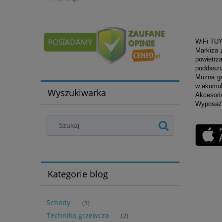
WiFi TUY
Markiza 
powietrz
poddasz
Można
g
w akumul
Wyszukiwarka
Akcesori
Wyposaż 
Kategorie blog
Schody
(1)
Technika grzewcza
(2)