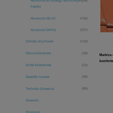
Akcesoria do obsługi i automatyka
(34)
FAKRO
Akcesoria VELUX
(192)
Akcesoria OKPOL
(221)
Schody strychowe
(123)
Okna kolankowe
(20)
Markiza 
komforte
Drzwi kolankowe
(22)
Świetliki rurowe
(36)
Technika Grzewcza
(89)
Nowości
Promocje