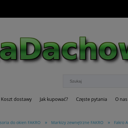
Koszt dostawy
Jak kupować?
Częste pytania
O nas
»
»
soria do okien FAKRO
Markizy zewnętrzne FAKRO
Fakro 