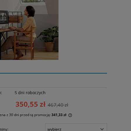
w:
5 dni roboczych
350,55 zł
467,40 zł
ena z 30 dni przed tą promocją:
341,33 zł
li produkt jest sprzedawany krócej niż
niny: