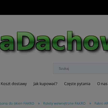
Koszt dostawy
Jak kupować?
Częste pytania
O nas
»
»
soria do okien FAKRO
Rolety wewnętrzne FAKRO
Fakro A