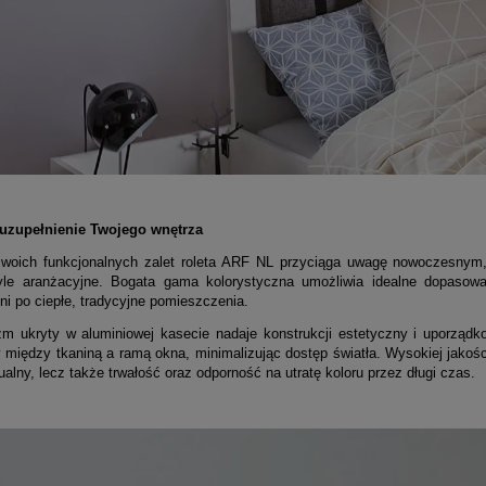
uzupełnienie Twojego wnętrza
woich funkcjonalnych zalet roleta ARF NL przyciąga uwagę nowoczesnym,
yle aranżacyjne. Bogata gama kolorystyczna umożliwia idealne dopasow
ni po ciepłe, tradycyjne pomieszczenia.
m ukryty w aluminiowej kasecie nadaje konstrukcji estetyczny i uporządk
 między tkaniną a ramą okna, minimalizując dostęp światła. Wysokiej jakości
ualny, lecz także trwałość oraz odporność na utratę koloru przez długi czas.