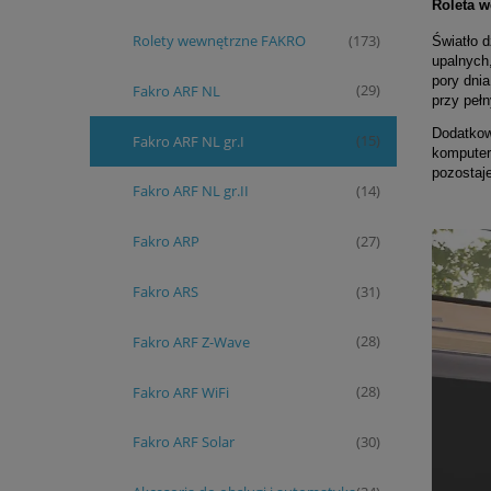
Roleta 
Rolety wewnętrzne FAKRO
(173)
Światło 
upalnych
pory dni
Fakro ARF NL
(29)
przy peł
Dodatkow
Fakro ARF NL gr.I
(15)
komputer
pozostaj
Fakro ARF NL gr.II
(14)
Fakro ARP
(27)
Fakro ARS
(31)
Fakro ARF Z-Wave
(28)
Fakro ARF WiFi
(28)
Fakro ARF Solar
(30)