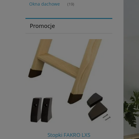
Okna dachowe
(19)
Promocje
S-W
Stopki FAKRO LXS