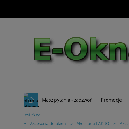
Masz pytania - zadzwoń
Promocje
Jesteś w:
»
»
»
Akcesoria do okien
Akcesoria FAKRO
Akce