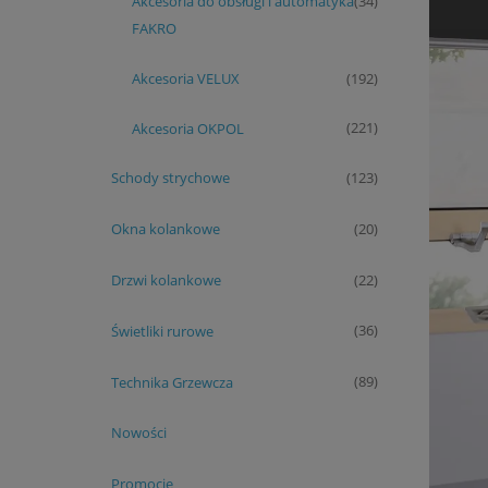
Akcesoria do obsługi i automatyka
(34)
FAKRO
Akcesoria VELUX
(192)
Akcesoria OKPOL
(221)
Schody strychowe
(123)
Okna kolankowe
(20)
Drzwi kolankowe
(22)
Świetliki rurowe
(36)
Technika Grzewcza
(89)
Nowości
Promocje