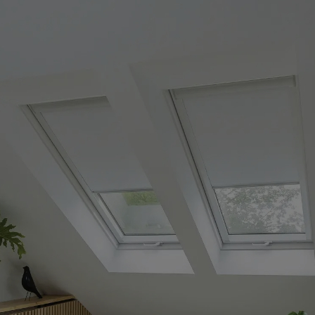
Zestaw: Nagrzewnica wodna V