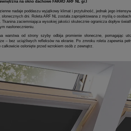
wewnętrzna na okno dachowe FAKRO ARF NL
gr.I
dzienne nadaje poddaszu wyjątkowy klimat i przytulność, jednak jego inten
, słonecznych dni. Roleta ARF NL została zaprojektowana z myślą o osobach
a. Tkanina zaciemniająca wysokiej jakości skutecznie ogranicza dopływ świat
nym nasłonecznieniu.
a warstwa od strony szyby odbija promienie słoneczne, pomagając ut
ze – bez uciążliwych refleksów na ekranie. Po zmroku roleta zapewnia pełn
e całkowicie osłonięte przed wzrokiem osób z zewnątrz.