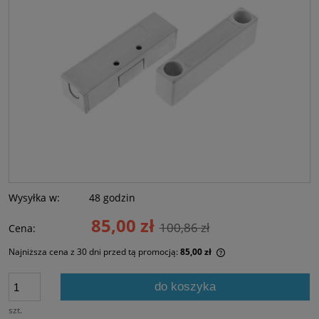
Wysyłka w:
48 godzin
85,00 zł
100,86 zł
Cena:
Najniższa cena z 30 dni przed tą promocją:
85,00 zł
Jeżeli produkt jest s
30 dni, wyświetlana j
do koszyka
momentu, kiedy prod
sprzedaży.
szt.