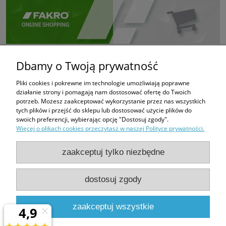
Dbamy o Twoją prywatność
Pliki cookies i pokrewne im technologie umożliwiają poprawne
działanie strony i pomagają nam dostosować ofertę do Twoich
potrzeb. Możesz zaakceptować wykorzystanie przez nas wszystkich
tych plików i przejść do sklepu lub dostosować użycie plików do
swoich preferencji, wybierając opcję "Dostosuj zgody".
Więcej o plikach cookies przeczytasz w naszej Polityce prywatności.
zaakceptuj tylko niezbędne
dostosuj zgody
PHUP FUGAZI
Bratków 6
43-100 Tychy
zaakceptuj wszystkie
e-mail:
fugazi.tychy@gmail.com,
biuro@e-oknadachowe.pl
tel:
509-308-681