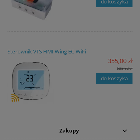
do koszyka
Sterownik VTS HMI Wing EC WiFi
355,00 zł
533,82 zł
do koszyka
Zakupy