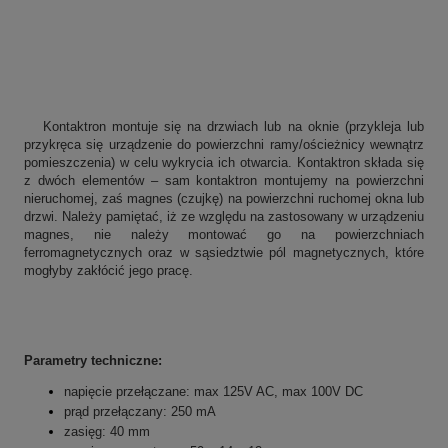
Kontaktron montuje się na drzwiach lub na oknie (przykleja lub
przykręca się urządzenie do powierzchni ramy/ościeżnicy wewnątrz
pomieszczenia) w celu wykrycia ich otwarcia. Kontaktron składa się
z dwóch elementów – sam kontaktron montujemy na powierzchni
nieruchomej, zaś magnes (czujkę) na powierzchni ruchomej okna lub
drzwi. Należy pamiętać, iż ze względu na zastosowany w urządzeniu
magnes, nie należy montować go na powierzchniach
ferromagnetycznych oraz w sąsiedztwie pól magnetycznych, które
mogłyby zakłócić jego pracę.
Parametry techniczne:
napięcie przełączane: max 125V AC, max 100V DC
prąd przełączany: 250 mA
zasięg: 40 mm