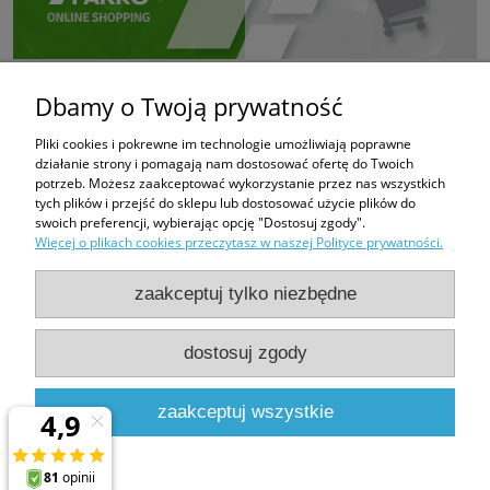
Dbamy o Twoją prywatność
Pliki cookies i pokrewne im technologie umożliwiają poprawne
działanie strony i pomagają nam dostosować ofertę do Twoich
potrzeb. Możesz zaakceptować wykorzystanie przez nas wszystkich
tych plików i przejść do sklepu lub dostosować użycie plików do
swoich preferencji, wybierając opcję "Dostosuj zgody".
Więcej o plikach cookies przeczytasz w naszej Polityce prywatności.
zaakceptuj tylko niezbędne
dostosuj zgody
PHUP FUGAZI
Bratków 6
43-100 Tychy
zaakceptuj wszystkie
e-mail:
fugazi.tychy@gmail.com,
biuro@e-oknadachowe.pl
tel:
509-308-681