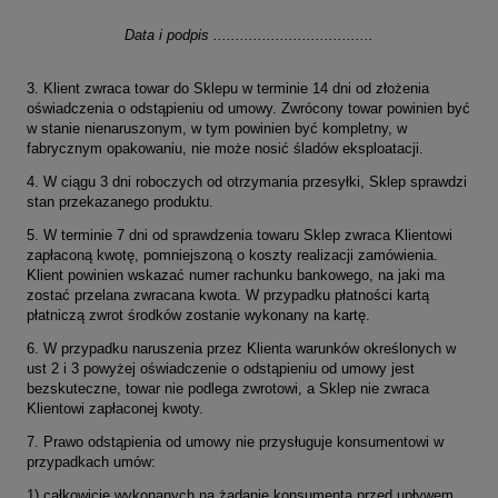
Data i podpis ....................................
3. Klient zwraca towar do Sklepu w terminie 14 dni od złożenia
oświadczenia o odstąpieniu od umowy. Zwrócony towar powinien być
w stanie nienaruszonym, w tym powinien być kompletny, w
fabrycznym opakowaniu, nie może nosić śladów eksploatacji.
4. W ciągu 3 dni roboczych od otrzymania przesyłki, Sklep sprawdzi
stan przekazanego produktu.
5. W terminie 7 dni od sprawdzenia towaru Sklep zwraca Klientowi
zapłaconą kwotę, pomniejszoną o koszty realizacji zamówienia.
Klient powinien wskazać numer rachunku bankowego, na jaki ma
zostać przelana zwracana kwota. W przypadku płatności kartą
płatniczą zwrot środków zostanie wykonany na kartę.
6. W przypadku naruszenia przez Klienta warunków określonych w
ust 2 i 3 powyżej oświadczenie o odstąpieniu od umowy jest
bezskuteczne, towar nie podlega zwrotowi, a Sklep nie zwraca
Klientowi zapłaconej kwoty.
7. Prawo odstąpienia od umowy nie przysługuje konsumentowi w
przypadkach umów:
1) całkowicie wykonanych na żądanie konsumenta przed upływem