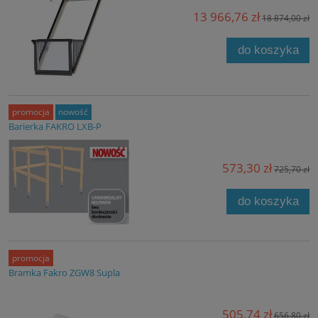
13 966,76 zł
18 874,00 zł
do koszyka
promocja
nowość
Barierka FAKRO LXB-P
573,30 zł
725,70 zł
do koszyka
promocja
Bramka Fakro ZGW8 Supla
505,74 zł
656,80 zł