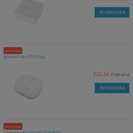
do koszyka
promocja
Bramka Fakro ZTG Tuya
225,34 zł
281,67 zł
do koszyka
promocja
Centrala sterująca Okpol ACR230