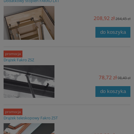
Dodatkowy stopień FAKRO LXT
208,92 zł
264,45 zł
do koszyka
promocja
Drążek Fakro ZSZ
78,72 zł
98,40 zł
do koszyka
promocja
Drążek teleskopowy Fakro ZST