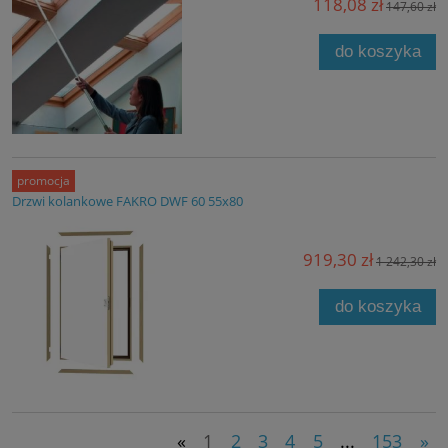
118,08 zł
147,60 zł
do koszyka
promocja
Drzwi kolankowe FAKRO DWF 60 55x80
919,30 zł
1 242,30 zł
do koszyka
«
1
2
3
4
5
...
153
»