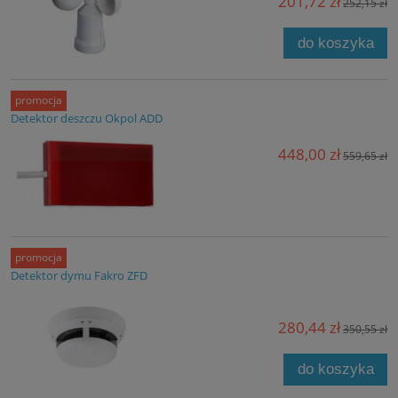
201,72 zł
252,15 zł
do koszyka
promocja
Detektor deszczu Okpol ADD
448,00 zł
559,65 zł
promocja
Detektor dymu Fakro ZFD
280,44 zł
350,55 zł
do koszyka