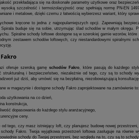
jakość przekładająca się na doskonałe parametry użytkowe oraz bezpiecz
 wysoką szczelność i termoizolacyjność oraz spełniają normę PN-EN 14
wniane i metalowe, dzięki czemu z łatwością wybierzesz wariant, który spraw
ychowe kręcone to jedna z najpopularniejszych opcji. Zapewniają bezpiecz
. Spirala buduje się na sobie, utrzymując ślad schodów w małym okręgu. 
ychu. Spiralne schody loftowe dostępne są w szerokiej gamie wzorów, które p
odnym zestawem schodów loftowych, czy niestandardowymi spiralnymi schod
ecyzję.
 Fakro
azi oferuje szeroką gamę
schodów Fakro
, które pasują do każdego sty
ść strukturalną i bezpieczeństwo, niezależnie od tego, czy są to schod
adzwoń już dziś, aby umówić się na bezpłatną, niezobowiązującą konsultację
ne w magazynie i dostępne schody Fakro zaprojektowane na zamówienie to
da użytkowania na co dzień,
dna konstrukcja,
iwość dopasowania do każdego stylu aranżacyjnego,
urencyjne ceny.
 od tego, czy masz istniejący loft, czy planujesz budowę nowej przestrzeni
 schody Fakro. Twoja wyjątkowa przestrzeń loftowa zasługuje na równie w
owiednie schody do Twojej przestrzeni, bez względu na to, czy są to schody 