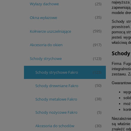
najwyższa 
Wyłazy dachowe
(25)
zapewniają
modele dre
Okna wyłazowe
(35)
Schody str
przestrzeń
Kołnierze uszczelniające
(595)
pomocą str
jesteś wyg
właściwą d
Akcesoria do okien
(917)
Schody
Schody strychowe
(123)
Firma Fug
integralno
Schody strychowe Fakro
(123)
zestawu. Z
Gwarantowa
Schody drewniane Fakro
(50)
wygo
soli
Schody metalowe Fakro
(38)
możl
konk
Schody nożycowe Fakro
(5)
Niezależnie
są właśnie
Akcesoria do schodów
(30)
znaleźć odp