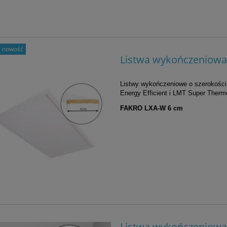
nowość
Listwa wykończeniow
Listwy wykończeniowe
o szerokośc
Energy Efficient i LMT Super Ther
FAKRO
LXA-W 6 cm
Zestaw: Nagrzewnica wodna V
wnik VTS Volcano EC
Volcano VR3 EC 13-75 kW + kons
+ sterownik HMI EC
3 720,75 zł
2 289,00 zł
367,77 zł
249,00 zł
do koszyka
Listwa wykończeniow