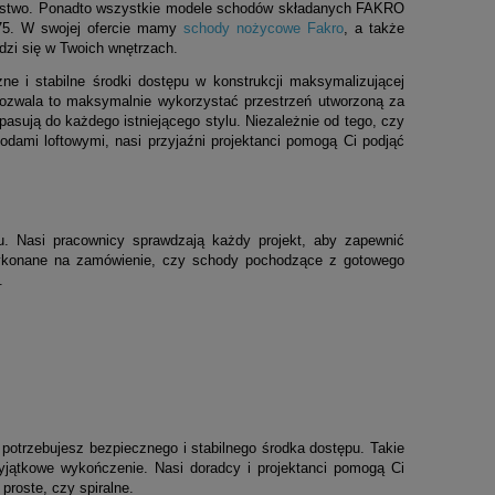
eństwo. Ponadto wszystkie modele schodów składanych FAKRO
975. W swojej ofercie mamy
schody nożycowe Fakro
, a także
dzi się w Twoich wnętrzach.
ne i stabilne środki dostępu w konstrukcji maksymalizującej
Pozwala to maksymalnie wykorzystać przestrzeń utworzoną za
asują do każdego istniejącego stylu. Niezależnie od tego, czy
ami loftowymi, nasi przyjaźni projektanci pomogą Ci podjąć
lu. Nasi pracownicy sprawdzają każdy projekt, aby zapewnić
y wykonane na zamówienie, czy schody pochodzące z gotowego
.
:
, potrzebujesz bezpiecznego i stabilnego środka dostępu. Takie
yjątkowe wykończenie. Nasi doradcy i projektanci pomogą Ci
proste, czy spiralne.