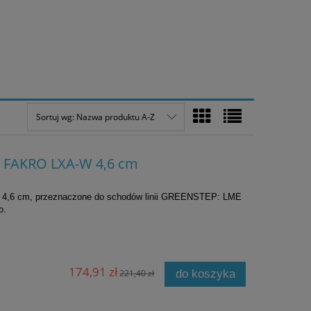
Sortuj wg:
Nazwa produktu A-Z
 FAKRO LXA-W 4,6 cm
i 4,6 cm, przeznaczone do schodów linii GREENSTEP: LME
mo.
174,91 zł
221,40 zł
do koszyka