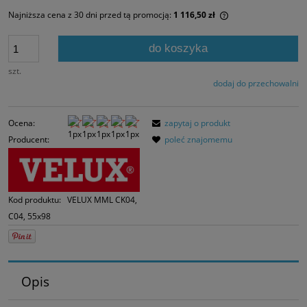
Najniższa cena z 30 dni przed tą promocją:
1 116,50 zł
Jeżeli produkt jes
30 dni, wyświetlan
do koszyka
momentu, kiedy p
sprzedaży.
szt.
dodaj do przechowalni
Ocena:
zapytaj o produkt
Producent:
poleć znajomemu
Kod produktu:
VELUX MML CK04,
C04, 55x98
Opis