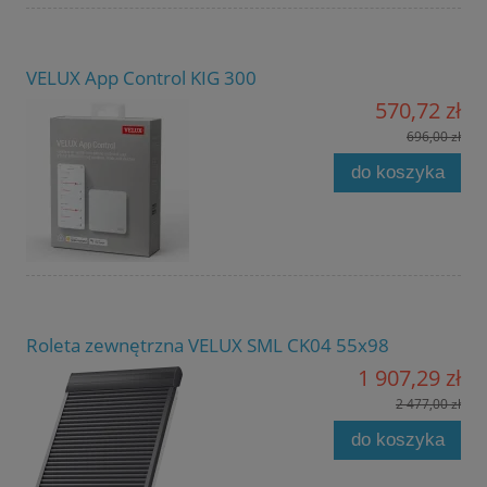
VELUX App Control KIG 300
570,72 zł
696,00 zł
do koszyka
Roleta zewnętrzna VELUX SML CK04 55x98
1 907,29 zł
2 477,00 zł
do koszyka