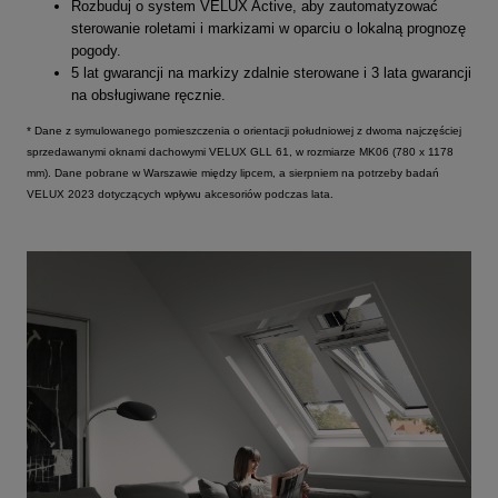
Rozbuduj o system VELUX Active, aby zautomatyzować
sterowanie roletami i markizami w oparciu o lokalną prognozę
pogody.
5 lat gwarancji na markizy zdalnie sterowane i 3 lata gwarancji
na obsługiwane ręcznie.
* Dane z symulowanego pomieszczenia o orientacji południowej z dwoma najczęściej
sprzedawanymi oknami dachowymi VELUX GLL 61, w rozmiarze MK06 (780 x 1178
mm). Dane pobrane w Warszawie między lipcem, a sierpniem na potrzeby badań
VELUX 2023 dotyczących wpływu akcesoriów podczas lata.