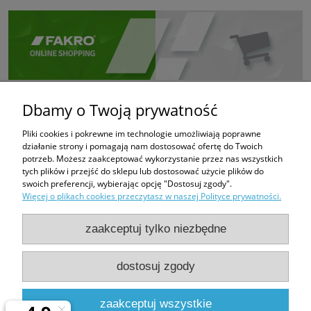
Dbamy o Twoją prywatność
Pliki cookies i pokrewne im technologie umożliwiają poprawne
działanie strony i pomagają nam dostosować ofertę do Twoich
potrzeb. Możesz zaakceptować wykorzystanie przez nas wszystkich
tych plików i przejść do sklepu lub dostosować użycie plików do
swoich preferencji, wybierając opcję "Dostosuj zgody".
Więcej o plikach cookies przeczytasz w naszej Polityce prywatności.
zaakceptuj tylko niezbędne
dostosuj zgody
PHUP FUGAZI
Bratków 6
43-100 Tychy
zaakceptuj wszystkie
e-mail:
fugazi.tychy@gmail.com,
biuro@e-oknadachowe.pl