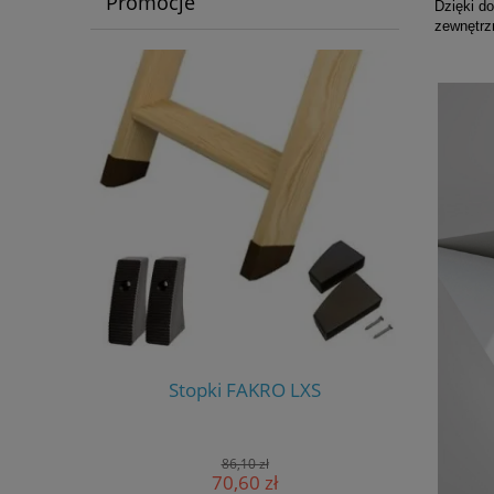
Promocje
Dzięki d
zewnętrz
S-W
Stopki FAKRO LXS
Stero
86,10 zł
70,60 zł