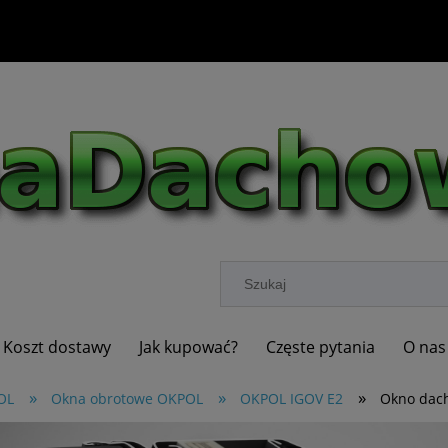
Koszt dostawy
Jak kupować?
Częste pytania
O nas
»
»
»
OL
Okna obrotowe OKPOL
OKPOL IGOV E2
Okno dac