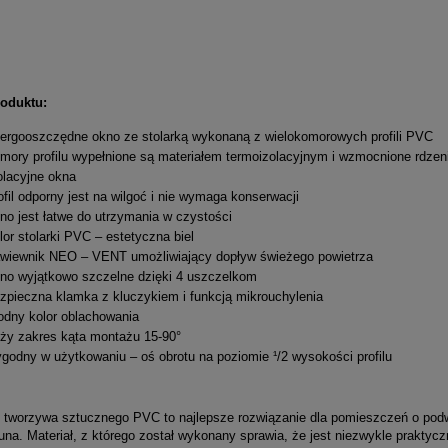
roduktu:
ergooszczędne okno ze stolarką wykonaną z wielokomorowych profili PVC
mory profilu wypełnione są materiałem termoizolacyjnym i wzmocnione rdze
olacyjne okna
ofil odporny jest na wilgoć i nie wymaga konserwacji
no jest łatwe do utrzymania w czystości
lor stolarki PVC – estetyczna biel
wiewnik NEO – VENT umożliwiający dopływ świeżego powietrza
no wyjątkowo szczelne dzięki 4 uszczelkom
zpieczna klamka z kluczykiem i funkcją mikrouchylenia
dny kolor oblachowania
ży zakres kąta montażu 15-90°
godny w użytkowaniu – oś obrotu na poziomie ¹/2 wysokości profilu
worzywa sztucznego PVC to najlepsze rozwiązanie dla pomieszczeń o podwyż
una. Materiał, z którego został wykonany sprawia, że jest niezwykle prakty