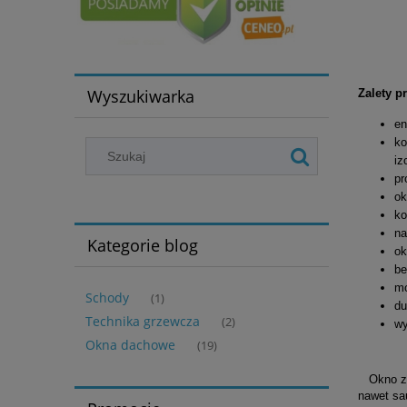
Wyszukiwarka
Zalety p
en
ko
iz
pr
ok
ko
na
Kategorie blog
ok
be
mo
Schody
(1)
du
Technika grzewcza
(2)
wy
Okna dachowe
(19)
Okno z t
nawet sa