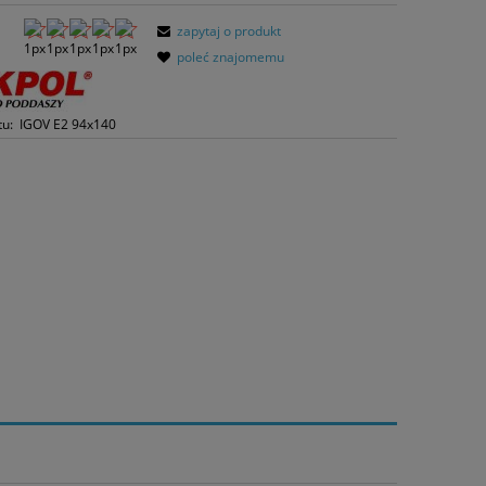
zapytaj o produkt
poleć znajomemu
tu:
IGOV E2 94x140