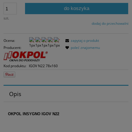
Jeżeli produkt jes
30 dni, wyświetlan
do koszyka
momentu, kiedy p
sprzedaży.
szt.
dodaj do przechowalni
Ocena:
zapytaj o produkt
Producent:
poleć znajomemu
Kod produktu:
IGOV N22 78x160
Opis
OKPOL INSYGNO IGOV N22