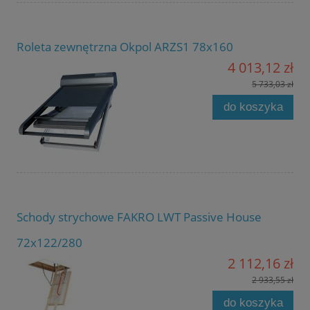
Roleta zewnętrzna Okpol ARZS1 78x160
4 013,12 zł
5 733,03 zł
do koszyka
Schody strychowe FAKRO LWT Passive House
72x122/280
2 112,16 zł
2 933,55 zł
do koszyka