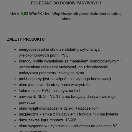
POLECANE DO DOMÓW PASYWNYCH
2
Uw =
0,83
W/m
K Uw - Współczynnik przenikalności cieplnej
okna
ZALETY PRODUKTU:
energooszczędne okno ze stolarką wykonaną z
wielokomorowych profili PVC
komory profilu wypełnione są materiałem termoizolacyjnym i
wzmocnione rdzeniami stalowymi, co zdecydowanie
podwyższa parametry izolacyjne okna
profil odporny jest na wilgoć i nie wymaga konserwacji
okno jest łatwe do utrzymania w czystości
kolor stolarki PVC – estetyczna biel
nawiewnik NEO – VENT umożliwiający dopływ świeżego
powietrza
okno wyjątkowo szczelne dzięki 4 uszczelkom
bezpieczna klamka z kluczykiem i funkcją mikrouchylenia
duży zakres kąta montażu 15-90°
okno wygodne w użytkowaniu – oś obrotu na poziomie ¹/2
wysokości profilu