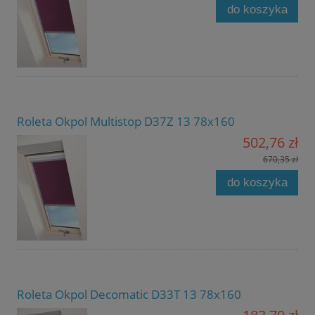
do koszyka
Roleta Okpol Multistop D37Z 13 78x160
502,76 zł
670,35 zł
do koszyka
Roleta Okpol Decomatic D33T 13 78x160