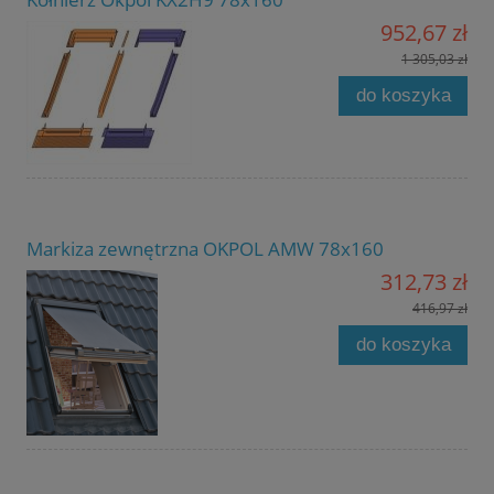
952,67 zł
1 305,03 zł
do koszyka
Markiza zewnętrzna OKPOL AMW 78x160
312,73 zł
416,97 zł
do koszyka