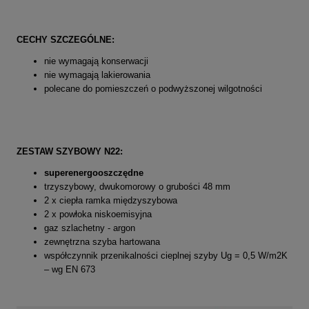
C
ECHY SZCZEGÓLNE:
nie wymagają konserwacji
nie wymagają lakierowania
polecane do pomieszczeń o podwyższonej wilgotności
ZESTAW SZYBOWY N22:
superenergooszczędne
trzyszybowy, dwukomorowy o grubości 48 mm
2 x ciepła ramka międzyszybowa
2 x powłoka niskoemisyjna
gaz szlachetny - argon
zewnętrzna szyba hartowana
współczynnik przenikalności cieplnej szyby Ug = 0,5 W/m2K
– wg EN 673