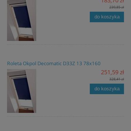
183,70 zł
239,85 zł
do koszyka
Roleta Okpol Decomatic D33Z 13 78x160
251,59 zł
328,41 zł
do koszyka