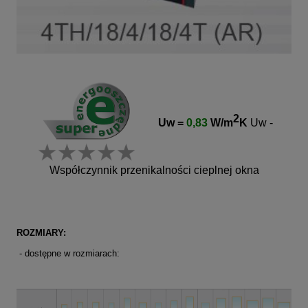
2
Uw =
0,83
W/m
K
Uw -
Współczynnik przenikalności cieplnej okna
ROZMIARY:
- dostępne w rozmiarach: