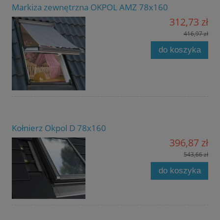
Markiza zewnętrzna OKPOL AMZ 78x160
312,73 zł
416,97 zł
do koszyka
Kołnierz Okpol D 78x160
396,87 zł
543,66 zł
do koszyka