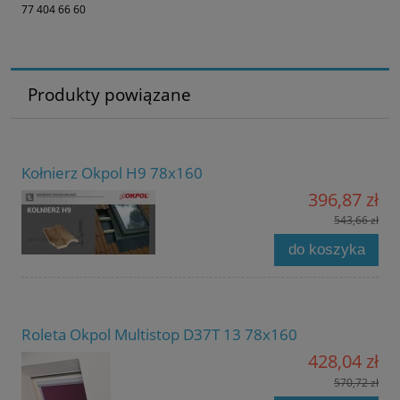
77 404 66 60
Produkty powiązane
Kołnierz Okpol H9 78x160
396,87 zł
543,66 zł
do koszyka
Roleta Okpol Multistop D37T 13 78x160
428,04 zł
570,72 zł