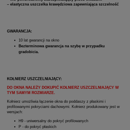
– elastyczna uszczelka krawędziowa zapewniająca szczelność
GWARANCJA:
10 lat gwarancji na okno
Bezterminowa gwarancja na szybę w przypadku
gradobicia.
KOŁNIERZ USZCZELNIAJĄCY:
DO OKNA NALEŻY DOKUPIĆ KOŁNIERZ USZCZELNIAJĄCY W
TYM SAMYM ROZMIARZE.
Kołnierz umożliwia łączenie okna do poddaszy z płaskimi i
profilowanymi pokryciami dachowymi. Kołnierz produkowany jest w
wersjach:
H9 -
uniwersalny do pokryć profilowanych
P - do pokryć płaskich