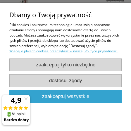
3 677,70 zł
do koszyka
Dbamy o Twoją prywatność
Pliki cookies i pokrewne im technologie umożliwiają poprawne
działanie strony i pomagają nam dostosować ofertę do Twoich
potrzeb. Możesz zaakceptować wykorzystanie przez nas wszystkich
tych plików i przejść do sklepu lub dostosować użycie plików do
swoich preferencji, wybierając opcję "Dostosuj zgody".
Więcej o plikach cookies przeczytasz w naszej Polityce prywatności.
Schody strychowe FAKRO LML Lux 70x120/280
2 617,44 zł
zaakceptuj tylko niezbędne
3 739,20 zł
dostosuj zgody
do koszyka
zaakceptuj wszystkie
Schody strychowe FAKRO LML Lux 70x140/280