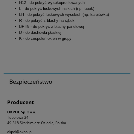
H12 - do pokryć wysokoprofilowanych
L - do pokryć łuskowych niskich (np. łupek)
LH - do pokryć łuskowych wysokich (np. karpiówka)
R - do pokryć z blachy na rąbek
BPH9 - do pokryć z blachy panelowej
D - do dachówki płaskiej
K - do zespoleń okien w grupy
Bezpieczeństwo
Producent
OKPOL Sp. z o.o.
Topolowa 24
49-318 Skarbimierz-Osiedle, Polska
okpol@okpol.pl