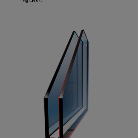
– wg EN 673