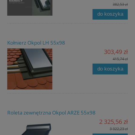
382,53 zł
do koszyka
Kołnierz Okpol LH 55x98
303,49 zł
415,74 zł
do koszyka
Roleta zewnętrzna Okpol ARZE 55x98
2 325,56 zł
3 322,23 zł