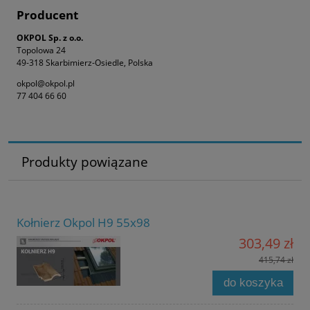
Producent
OKPOL Sp. z o.o.
Topolowa 24
49-318 Skarbimierz-Osiedle, Polska
okpol@okpol.pl
77 404 66 60
Produkty powiązane
Kołnierz Okpol H9 55x98
303,49 zł
415,74 zł
do koszyka