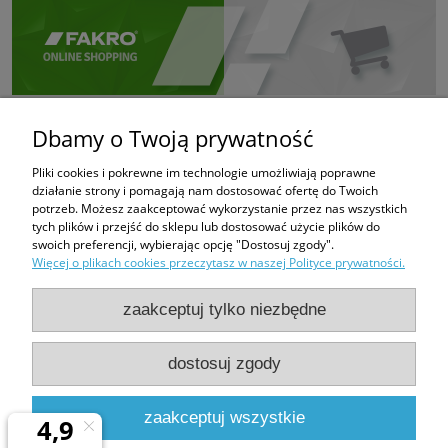
Dbamy o Twoją prywatność
Pliki cookies i pokrewne im technologie umożliwiają poprawne
działanie strony i pomagają nam dostosować ofertę do Twoich
potrzeb. Możesz zaakceptować wykorzystanie przez nas wszystkich
tych plików i przejść do sklepu lub dostosować użycie plików do
swoich preferencji, wybierając opcję "Dostosuj zgody".
Więcej o plikach cookies przeczytasz w naszej Polityce prywatności.
zaakceptuj tylko niezbędne
dostosuj zgody
PHUP FUGAZI
Bratków 6
43-100 Tychy
zaakceptuj wszystkie
e-mail:
fugazi.tychy@gmail.com,
biuro@e-oknadachowe.pl
tel:
509-308-681