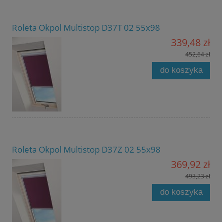
Roleta Okpol Multistop D37T 02 55x98
339,48 zł
452,64 zł
do koszyka
Roleta Okpol Multistop D37Z 02 55x98
369,92 zł
493,23 zł
do koszyka