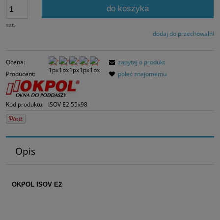
30 dni, wyświetlan
do koszyka
momentu, kiedy p
sprzedaży.
szt.
dodaj do przechowalni
Ocena:
zapytaj o produkt
Producent:
poleć znajomemu
Kod produktu:
ISOV E2 55x98
Opis
OKPOL ISOV E2