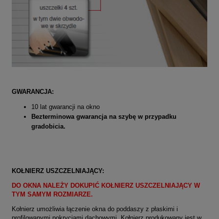
GWARANCJA:
10 lat gwarancji na okno
Bezterminowa gwarancja na szybę w przypadku
gradobicia.
KOŁNIERZ USZCZELNIAJĄCY:
DO OKNA NALEŻY DOKUPIĆ KOŁNIERZ USZCZELNIAJĄCY W
TYM SAMYM ROZMIARZE.
Kołnierz umożliwia łączenie okna do poddaszy z płaskimi i
profilowanymi pokryciami dachowymi. Kołnierz produkowany jest w