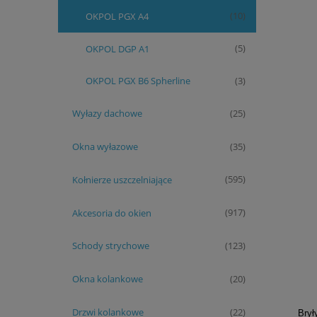
OKPOL PGX A4
(10)
OKPOL DGP A1
(5)
OKPOL PGX B6 Spherline
(3)
Wyłazy dachowe
(25)
Okna wyłazowe
(35)
Kołnierze uszczelniające
(595)
Akcesoria do okien
(917)
Schody strychowe
(123)
Okna kolankowe
(20)
Drzwi kolankowe
(22)
Bryły do