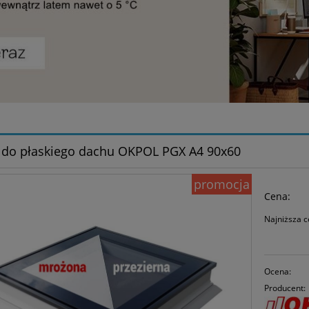
do płaskiego dachu OKPOL PGX A4 90x60
promocja
Cena:
Najniższa c
J
3
Ocena:
m
Producent:
s