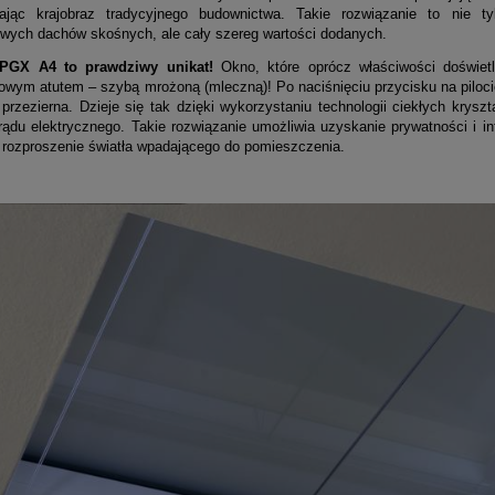
ając krajobraz tradycyjnego budownictwa. Takie rozwiązanie to nie 
wych dachów skośnych, ale cały szereg wartości dodanych.
GX A4 to prawdziwy unikat!
Okno, które oprócz właściwości doświetl
kowym atutem – szybą mrożoną (mleczną)! Po naciśnięciu przycisku na piloci
ę przezierna. Dzieje się tak dzięki wykorzystaniu technologii ciekłych krys
rądu elektrycznego. Takie rozwiązanie umożliwia uzyskanie prywatności i i
e rozproszenie światła wpadającego do pomieszczenia.