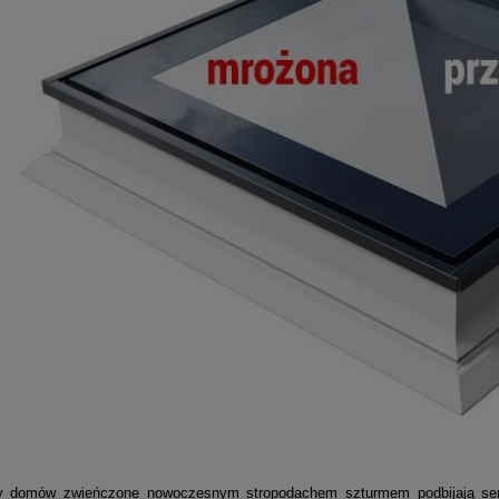
mów zwieńczone nowoczesnym stropodachem szturmem podbijają serca in