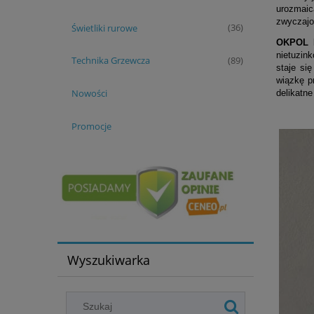
urozmaic
zwyczajo
Świetliki rurowe
(36)
OKPOL P
nietuzin
Technika Grzewcza
(89)
staje si
wiązkę p
Nowości
delikatn
Promocje
Wyszukiwarka