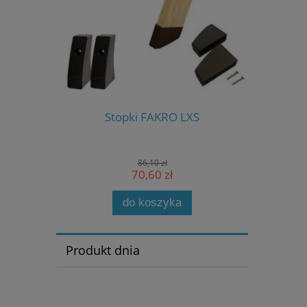
S-W
Stopki FAKRO LXS
Stero
86,10 zł
70,60 zł
do koszyka
Produkt dnia