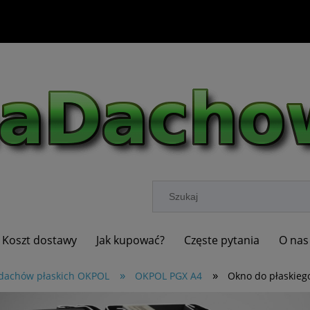
Koszt dostawy
Jak kupować?
Częste pytania
O nas
»
»
dachów płaskich OKPOL
OKPOL PGX A4
Okno do płaskieg