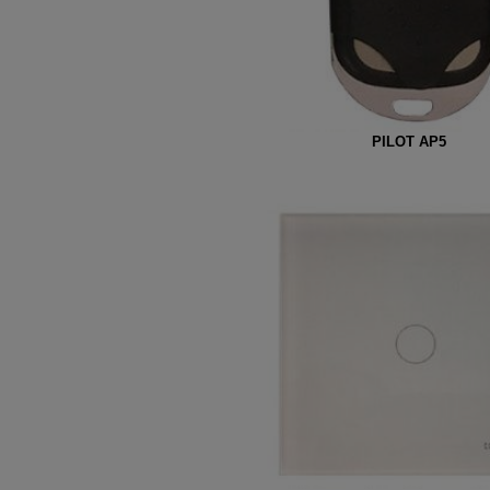
PILOT AP5
Zestaw: Nagrzewnica wodna V
wnik VTS Volcano EC
Volcano VR3 EC 13-75 kW + kons
+ sterownik HMI EC
3 720,75 zł
2 289,00 zł
367,77 zł
249,00 zł
do koszyka