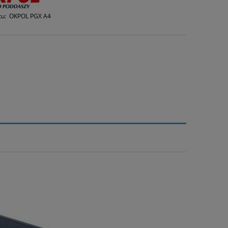
tu:
OKPOL PGX A4