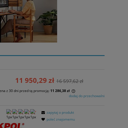
11 950,29 zł
16 597,62 zł
ena z 30 dni przed tą promocją:
11 286,38 zł
dodaj do przechowalni
eżeli produkt jest sprzedawany krócej niż
0 dni, wyświetlana jest najniższa cena od
zapytaj o produkt
omentu, kiedy produkt pojawił się w
poleć znajomemu
przedaży.