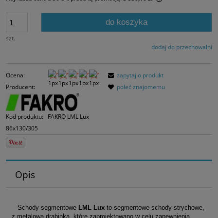
Jeżeli produkt jes
30 dni, wyświetlan
do koszyka
momentu, kiedy p
sprzedaży.
szt.
dodaj do przechowalni
Ocena:
zapytaj o produkt
Producent:
poleć znajomemu
Kod produktu:
FAKRO LML Lux
86x130/305
Opis
Schody segmentowe
LML Lux
to segmentowe schody strychowe,
z metalową drabinką, które zaprojektowano w celu zapewnienia