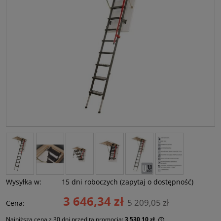
Wysyłka w:
15 dni roboczych (zapytaj o dostępność)
3 646,34 zł
5 209,05 zł
Cena:
Najniższa cena z 30 dni przed tą promocją:
3 530,10 zł