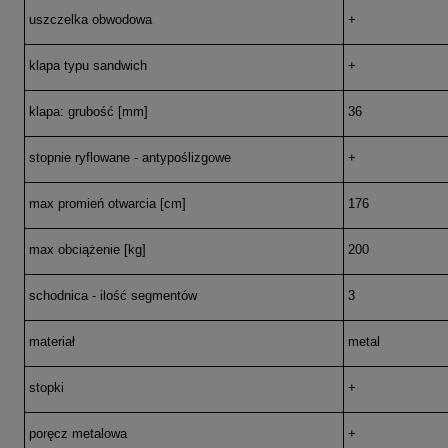
uszczelka obwodowa
+
klapa typu sandwich
+
klapa: grubość [mm]
36
stopnie ryflowane - antypoślizgowe
+
max promień otwarcia [cm]
176
max obciążenie [kg]
200
schodnica - ilość segmentów
3
materiał
metal
stopki
+
poręcz metalowa
+