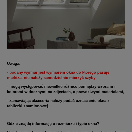
Uwaga:
- podany wymiar jest wymiarem okna do którego pasuje
markiza
, nie należy samodzielnie mierzyć szyby
- mogą występować niewielkie różnice pomiędzy wzorami i
kolorami widocznymi na zdjęciach, a prawdziwymi materiałami,
- zamawiając akcesoria należy podać oznaczenie okna z
tabliczki znamionowej.
Gdzie znajdę informację o rozmiarze i typie okna?