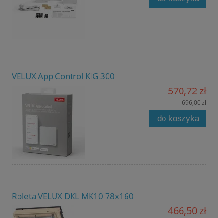
VELUX App Control KIG 300
570,72 zł
696,00 zł
do koszyka
Roleta VELUX DKL MK10 78x160
466,50 zł