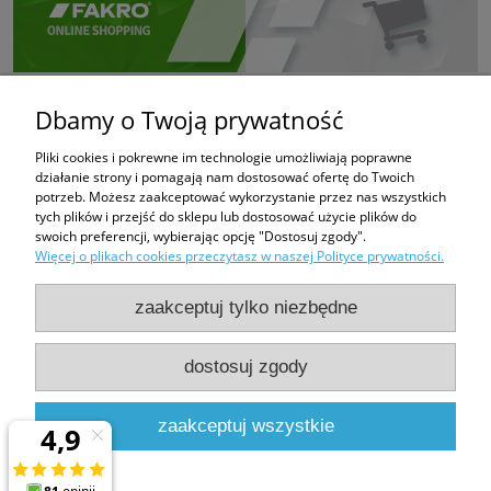
Dbamy o Twoją prywatność
Pliki cookies i pokrewne im technologie umożliwiają poprawne
działanie strony i pomagają nam dostosować ofertę do Twoich
potrzeb. Możesz zaakceptować wykorzystanie przez nas wszystkich
tych plików i przejść do sklepu lub dostosować użycie plików do
swoich preferencji, wybierając opcję "Dostosuj zgody".
Więcej o plikach cookies przeczytasz w naszej Polityce prywatności.
zaakceptuj tylko niezbędne
dostosuj zgody
PHUP FUGAZI
Bratków 6
43-100 Tychy
zaakceptuj wszystkie
e-mail:
fugazi.tychy@gmail.com,
biuro@e-oknadachowe.pl
tel:
509-308-681