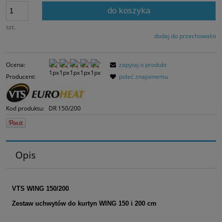
30 dni, wyświetlana j
do koszyka
momentu, kiedy prod
sprzedaży.
szt.
dodaj do przechowalni
Ocena:
zapytaj o produkt
Producent:
poleć znajomemu
Kod produktu:
DR 150/200
Opis
VTS WING 150/200
Zestaw uchwytów do kurtyn WING 150 i 200 cm