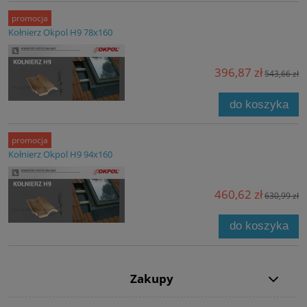
promocja
Kołnierz Okpol H9 78x160
396,87 zł
543,66 zł
do koszyka
promocja
Kołnierz Okpol H9 94x160
460,62 zł
630,99 zł
do koszyka
Zakupy