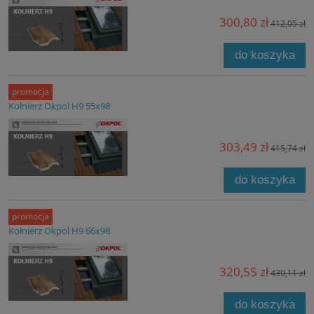
300,80 zł
412,05 zł
do koszyka
promocja
Kołnierz Okpol H9 55x98
303,49 zł
415,74 zł
do koszyka
promocja
Kołnierz Okpol H9 66x98
320,55 zł
439,11 zł
do koszyka