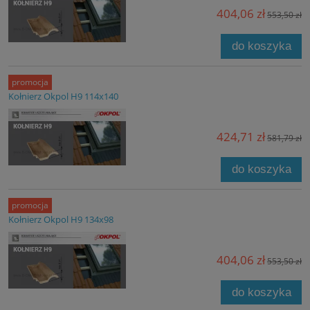
404,06 zł
553,50 zł
do koszyka
promocja
Kołnierz Okpol H9 114x140
424,71 zł
581,79 zł
do koszyka
promocja
Kołnierz Okpol H9 134x98
404,06 zł
553,50 zł
do koszyka