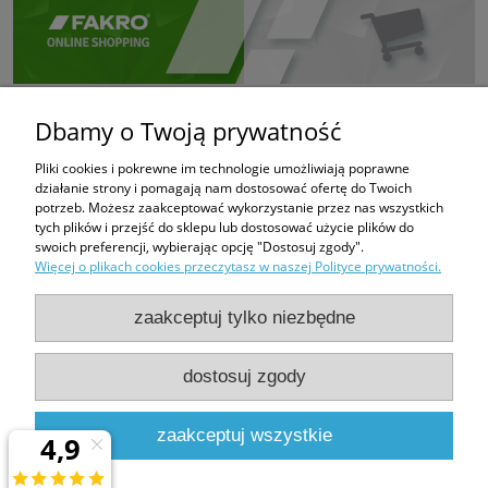
Dbamy o Twoją prywatność
Pliki cookies i pokrewne im technologie umożliwiają poprawne
działanie strony i pomagają nam dostosować ofertę do Twoich
potrzeb. Możesz zaakceptować wykorzystanie przez nas wszystkich
tych plików i przejść do sklepu lub dostosować użycie plików do
swoich preferencji, wybierając opcję "Dostosuj zgody".
Więcej o plikach cookies przeczytasz w naszej Polityce prywatności.
zaakceptuj tylko niezbędne
dostosuj zgody
PHUP FUGAZI
Bratków 6
43-100 Tychy
zaakceptuj wszystkie
e-mail:
fugazi.tychy@gmail.com,
biuro@e-oknadachowe.pl
tel:
509-308-681