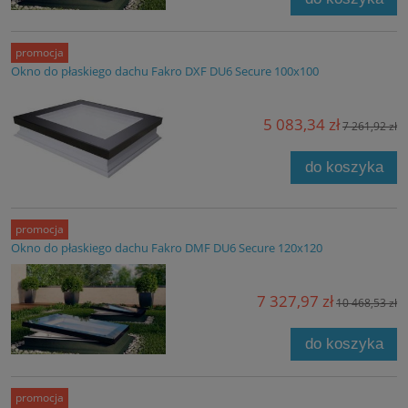
promocja
Okno do płaskiego dachu Fakro DXF DU6 Secure 100x100
5 083,34 zł
7 261,92 zł
do koszyka
promocja
Okno do płaskiego dachu Fakro DMF DU6 Secure 120x120
7 327,97 zł
10 468,53 zł
do koszyka
promocja