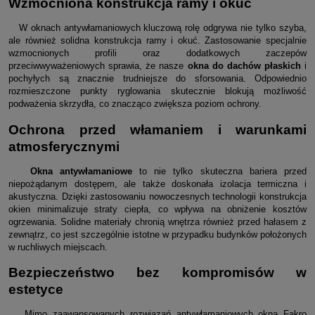
Wzmocniona konstrukcja ramy i okuć
W oknach antywłamaniowych kluczową rolę odgrywa nie tylko szyba,
ale również solidna konstrukcja ramy i okuć. Zastosowanie specjalnie
wzmocnionych profili oraz dodatkowych zaczepów
przeciwwyważeniowych sprawia, że nasze
okna do dachów płaskich
i
pochyłych są znacznie trudniejsze do sforsowania. Odpowiednio
rozmieszczone punkty ryglowania skutecznie blokują możliwość
podważenia skrzydła, co znacząco zwiększa poziom ochrony.
Ochrona przed włamaniem i warunkami
atmosferycznymi
Okna antywłamaniowe
to nie tylko skuteczna bariera przed
niepożądanym dostępem, ale także doskonała izolacja termiczna i
akustyczna. Dzięki zastosowaniu nowoczesnych technologii konstrukcja
okien minimalizuje straty ciepła, co wpływa na obniżenie kosztów
ogrzewania. Solidne materiały chronią wnętrza również przed hałasem z
zewnątrz, co jest szczególnie istotne w przypadku budynków położonych
w ruchliwych miejscach.
Bezpieczeństwo bez kompromisów w
estetyce
Mimo zaawansowanych rozwiązań antywłamaniowych okna Fakro