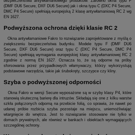
bezpieczeństwa antywłamaniowego produktów. Zarówno okna typu F
(DMF DU6 Secure, DXF DU6 Secure) jak i okna typu C (DXC P4 Secure,
DMC P4 Secure) spełniają europejską 2 klasę antywłamaniową RC 2 wg
EN 1627.
Podwyższona ochrona dzięki klasie RC 2
Okna antywłamaniowe Fakro to rozwiązanie zaprojektowane z myślą o
zwiększeniu bezpieczeństwa budynku. Modele typu F (DMF DU6
Secure, DXF DU6 Secure) oraz typu C (DXC P4 Secure, DMC P4
Secure) spełniają wymagania europejskiej klasy antywłamaniowej RC 2
zgodnie z normą EN 1627. Oznacza to, że są odporne na próby
sforsowania przez przypadkowych włamywaczy, którzy wykorzystują
podstawowe narzędzia, takie jak śrubokręty, szczypce czy kliny.
Szyba o podwyższonej odporności
Okna Fakro w wersji Secure wyposażone są w szyby klasy P4, które
stanowią skuteczną barierę dla intruzów. Składają się one z kilku warstw
szkła połączonych odporną na przebicie folią, co sprawia, że nawet po
udanej próbie rozbicia szyba pozostaje na miejscu, uniemożliwiając
wtargnięcie do wnętrza. Jest to rozwiązanie stosowane nie tylko w
domach prywatnych, ale również w bankach i obiektach wymagających
szczególnej ochrony.