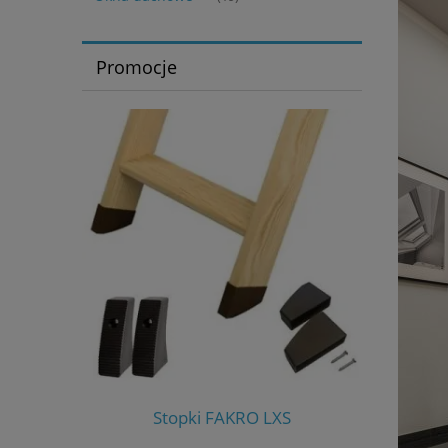
Promocje
S-W
Stopki FAKRO LXS
Stero