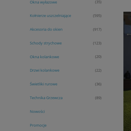
Okna wyłazowe
(35)
Kołnierze uszczelniające
(595)
Akcesoria do okien
(917)
Schody strychowe
(123)
Okna kolankowe
(20)
Drzwi kolankowe
(22)
Świetliki rurowe
(36)
Technika Grzewcza
(89)
Nowości
Promocje