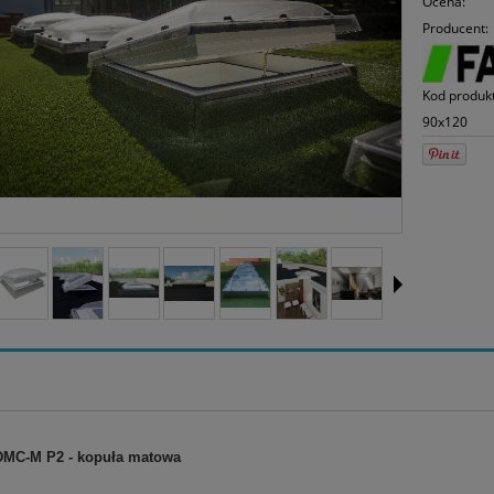
Ocena:
mo
Producent:
sp
Kod produk
90x120
MC-M P2 - kopuła matowa