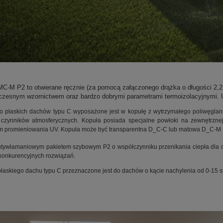
C-M P2 to otwierane ręcznie (za pomocą załączonego drążka o długości 2,2
czesnym wzornictwem oraz bardzo dobrymi parametrami termoizolacyjnymi. 
łaskich dachów typu C wyposażone jest w kopułę z wytrzymałego poliwęglanu,
 czynników atmosferycznych. Kopuła posiada specjalne powłoki na zewnętrznej
em promieniowania UV. Kopuła może być transparentna D_C-C lub matowa D_C-M
ntywłamaniowym pakietem szybowym P2 o współczynniku przenikania ciepła dla 
konkurencyjnych rozwiązań.
łaskiego dachu typu C przeznaczone jest do dachów o kącie nachylenia od 0-15 s