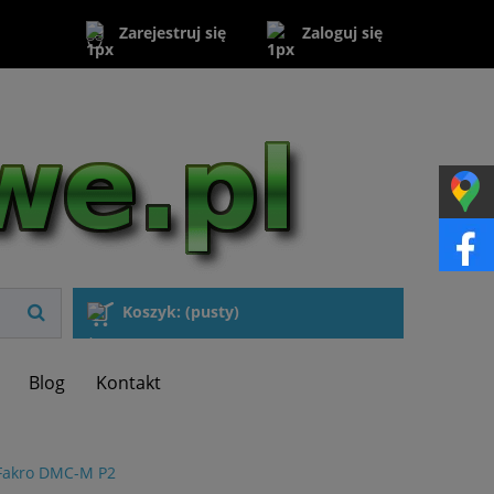
Zaloguj się
Zarejestruj się
Koszyk:
(pusty)
Blog
Kontakt
 Fakro DMC-M P2