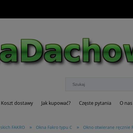
Koszt dostawy
Jak kupować?
Częste pytania
O nas
»
»
askich FAKRO
Okna Fakro typu C
Okno otwierane ręcznie