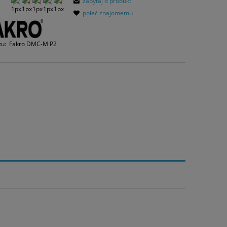
zapytaj o produkt
mentu, kiedy produkt pojawił się w
poleć znajomemu
rzedaży.
tu:
Fakro DMC-M P2