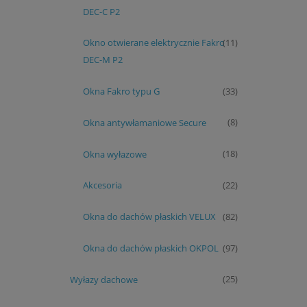
DEC-C P2
Okno otwierane elektrycznie Fakro
(11)
DEC-M P2
Okna Fakro typu G
(33)
Okna antywłamaniowe Secure
(8)
Okna wyłazowe
(18)
Akcesoria
(22)
Okna do dachów płaskich VELUX
(82)
Okna do dachów płaskich OKPOL
(97)
Wyłazy dachowe
(25)