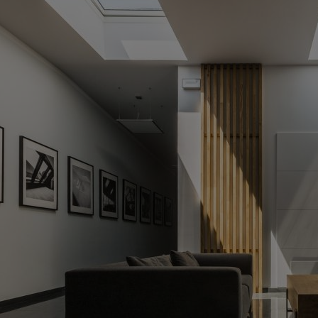
wnik VTS Volcano EC
Okno do płaskiego dachu Fakr