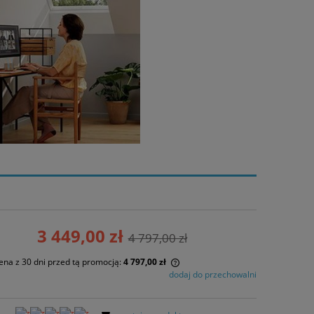
3 449,00 zł
4 797,00 zł
ena z 30 dni przed tą promocją:
4 797,00 zł
dodaj do przechowalni
żeli produkt jest sprzedawany krócej niż
 dni, wyświetlana jest najniższa cena od