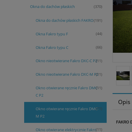
Okna do dachów płaskich
(370)
Okna do dachów płaskich FAKRO
(191)
Okna Fakro typu F
(44)
Okna Fakro typu C
(66)
Okno nieotwierane Fakro DXC-C P2
(11)
Okno nieotwierane Fakro DXC-M P2
(11)
Okno otwierane ręcznie Fakro DMC-
(11)
C P2
Opis
Okno otwierane ręcznie Fakro DMC-
(11)
M P2
FAKRO D
Okno otwierane elektrycznie Fakro
(11)