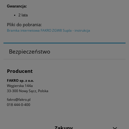
Gwarancja:
2 lata
Pliki do pobrania:
Bramka internetowa FAKRO ZGW8 Supla - instrukcja
Bezpieczeństwo
Producent
FAKRO sp. z o.o.
Węgierska 144a
33-300 Nowy Sącz, Polska
fakro@fakro.pl
018 444-0-400
Zakupy