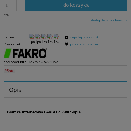
30 dni, wyświetlana
do koszyka
momentu, kiedy pro
sprzedaży.
szt.
dodaj do przechowalni
Ocena:
zapytaj o produkt
Producent:
poleć znajomemu
Kod produktu:
Fakro ZGW8 Supla
Opis
Bramka internetowa FAKRO ZGW8 Supla