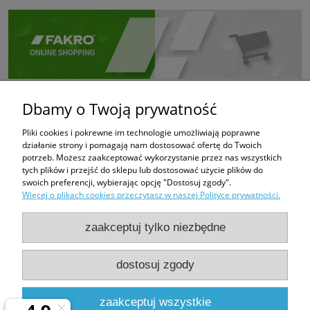
Dbamy o Twoją prywatność
Pliki cookies i pokrewne im technologie umożliwiają poprawne
działanie strony i pomagają nam dostosować ofertę do Twoich
potrzeb. Możesz zaakceptować wykorzystanie przez nas wszystkich
tych plików i przejść do sklepu lub dostosować użycie plików do
swoich preferencji, wybierając opcję "Dostosuj zgody".
Więcej o plikach cookies przeczytasz w naszej Polityce prywatności.
zaakceptuj tylko niezbędne
dostosuj zgody
PHUP FUGAZI
Bratków 6
43-100 Tychy
zaakceptuj wszystkie
e-mail:
fugazi.tychy@gmail.com,
biuro@e-oknadachowe.pl