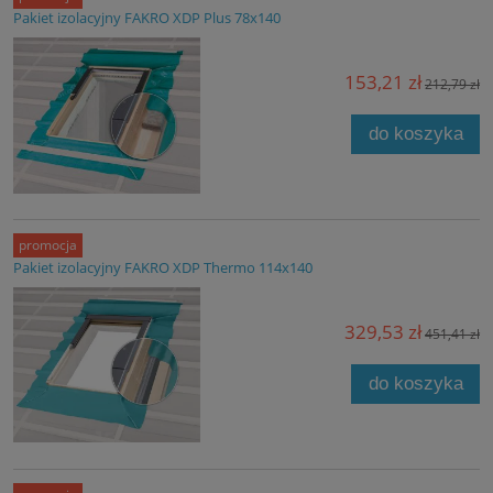
Pakiet izolacyjny FAKRO XDP Plus 78x140
153,21 zł
212,79 zł
do koszyka
promocja
Pakiet izolacyjny FAKRO XDP Thermo 114x140
329,53 zł
451,41 zł
do koszyka