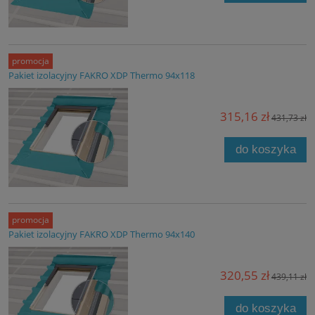
promocja
Pakiet izolacyjny FAKRO XDP Thermo 94x118
315,16 zł
431,73 zł
do koszyka
promocja
Pakiet izolacyjny FAKRO XDP Thermo 94x140
320,55 zł
439,11 zł
do koszyka