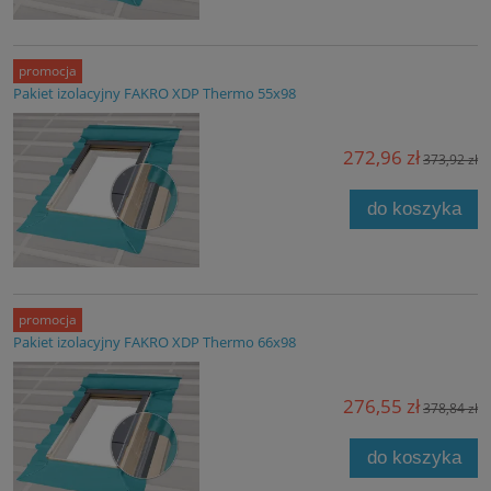
promocja
Pakiet izolacyjny FAKRO XDP Thermo 55x98
272,96 zł
373,92 zł
do koszyka
promocja
Pakiet izolacyjny FAKRO XDP Thermo 66x98
276,55 zł
378,84 zł
do koszyka