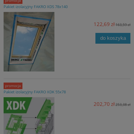
promocja
Pakiet izolacyjny FAKRO XDS 78x140
122,69 zł
163,59 zł
do koszyka
promocja
Pakiet izolacyjny FAKRO XDK 55x78
202,70 zł
253,38 zł