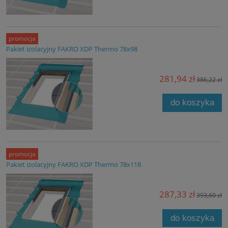
promocja
Pakiet izolacyjny FAKRO XDP Thermo 78x98
281,94 zł
386,22 zł
do koszyka
promocja
Pakiet izolacyjny FAKRO XDP Thermo 78x118
287,33 zł
393,60 zł
do koszyka