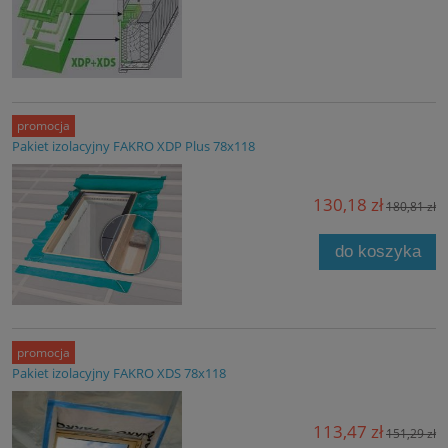
promocja
Pakiet izolacyjny FAKRO XDP Plus 78x118
130,18 zł
180,81 zł
do koszyka
promocja
Pakiet izolacyjny FAKRO XDS 78x118
113,47 zł
151,29 zł