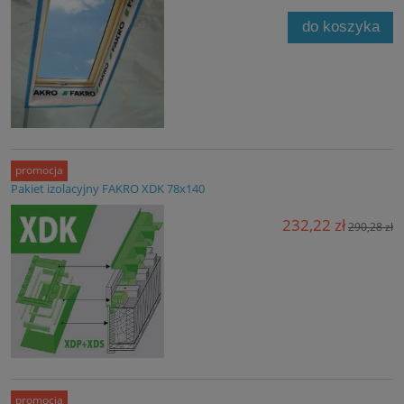
do koszyka
promocja
Pakiet izolacyjny FAKRO XDK 78x140
232,22 zł
290,28 zł
promocja