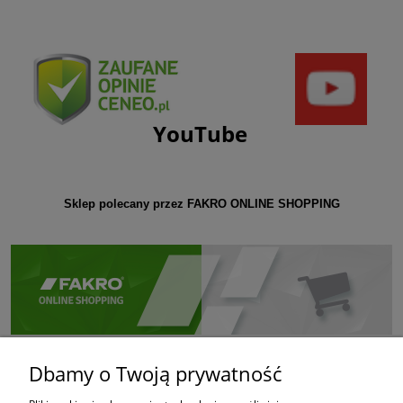
YouTube
Sklep polecany przez FAKRO ONLINE SHOPPING
Dbamy o Twoją prywatność