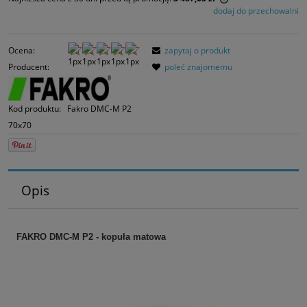
dodaj do przechowalni
Jeżeli produkt jes
30 dni, wyświetlan
momentu, kiedy p
Ocena:
zapytaj o produkt
sprzedaży.
Producent:
poleć znajomemu
Kod produktu:
Fakro DMC-M P2
70x70
Opis
FAKRO DMC-M P2 - kopuła matowa