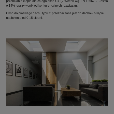
przenikania ciepła dla całego okna U=1,2 W/m
K wg. EN 12567-2. Jest to
o 14% lepszy wynik od konkurencyjnych rozwiązań.
Okno do płaskiego dachu typu C przeznaczone jest do dachów o kącie
nachylenia od 0-15 stopni.