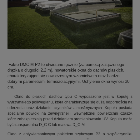
Fakro DMC-M P2 to otwierane ręcznie (za pomocą załączonego
drążka o długości 2,2 m), nowatorskie okna do dachów płaskich,
charakteryzujące się nowoczesnym wzornictwem oraz bardzo
dobrymi parametrami termoizolacyjnymi. Uchylenie okna wynosi 30
cm.
Okno do płaskich dachów typu C wyposażone jest w kopułę z
wytrzymałego poliwęglanu, która charakteryzuje się dużą odpornością na
uderzenia oraz działanie czynników atmosferycznych. Kopuła posiada
specjalne powłoki na zewnętrznej i wewnętrznej powierzchni czaszy,
które zabezpieczają przed działaniem promieniowania UV. Kopuła może
być transparentna D_C-C lub matowa D_C-M
Okno z antywłamaniowym pakietem szybowym P2 o współczynniku
2