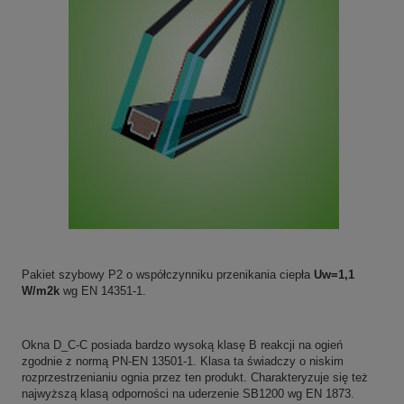
Pakiet szybowy P2 o współczynniku przenikania ciepła
Uw=1,1
W/m2k
wg EN 14351-1.
Okna D_C-C p
osiada bardzo wysoką klasę B reakcji na ogień
zgodnie z normą PN-EN 13501-1. Klasa ta świadczy o niskim
rozprzestrzenianiu ognia przez ten produkt.
Charakteryzuje się też
najwyższą klasą odporności na uderzenie SB1200 wg EN 1873.