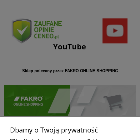
YouTube
Sklep polecany przez FAKRO ONLINE SHOPPING
Dbamy o Twoją prywatność