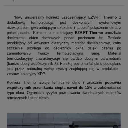
Nowy uniwersalny kołnierz uszczelniający
EZV-FT Thermo
z
dodatkową termoizolacją jest doskonałym systemowym
rozwiązaniem gwarantującym szczelne i „ciepłe” połączenie okna z
połacią dachu. Kołnierz uszczelniający
EZV-FT Thermo
umożliwia
docieplenie okien dachowych ponad poziomem łat. Posiada
przyklejony od wewnątrz elastyczny materiał dociepleniowy, który
szczelnie przylega do ościeżnicy okna dzięki czemu po
zamontowaniu tworzy termoizolacyjną ramę. Materiał
termoizolacyjny charakteryzuje się bardzo dobrymi parametrami
(bardzo dobry współczynnik λ). Poniżej poziomu łat okno docieplane
jest przez naturalną wełnę owczą znajdującą się w produkcie -
zestaw izolacyjny XDP.
Kołnierz Thermo izoluje termicznie okno i znacznie
poprawia
współczynnik przenikania ciepła nawet do 15%
w zależności od
typu okna. Ogranicza ryzyko powstawania ewentualnych mostków
termicznych i strat ciepła.