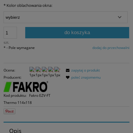
30 dni, wyświetlana
*
Kolor oblachowania okna:
momentu, kiedy pro
sprzedaży.
do koszyka
szt.
*
- Pole wymagane
dodaj do przechowalni
Ocena:
zapytaj o produkt
Producent:
poleć znajomemu
Kod produktu:
Fakro EZV-FT
Thermo 114x118
Opis