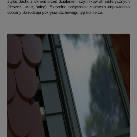
styku dachu z oknem przed działaniem czynników atmosferycznych
(deszcz, wiatr, śnieg). Szczelne połączenie zapewnia odpowiednio
dobrany do rodzaju pokrycia dachowego typ kołnierza.