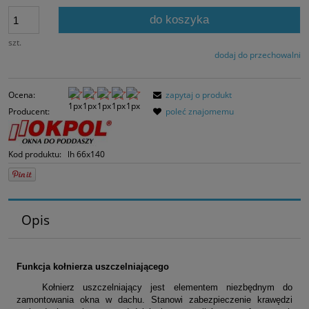
Jeżeli produkt jest
30 dni, wyświetlana
do koszyka
momentu, kiedy pro
sprzedaży.
szt.
dodaj do przechowalni
Ocena:
zapytaj o produkt
Producent:
poleć znajomemu
Kod produktu:
lh 66x140
Opis
Funkcja kołnierza uszczelniającego
Kołnierz uszczelniający jest elementem niezbędnym do
zamontowania okna w dachu. Stanowi zabezpieczenie krawędzi