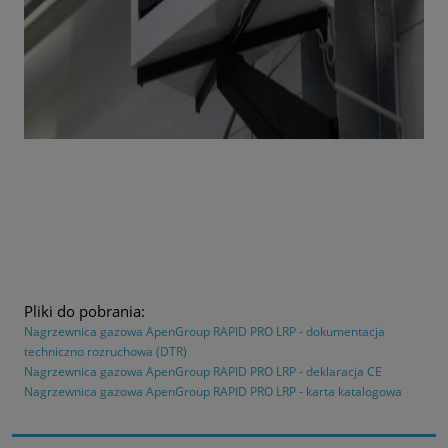
Pliki do pobrania:
Nagrzewnica gazowa ApenGroup RAPID PRO LRP - dokumentacja
techniczno rozruchowa (DTR)
Nagrzewnica gazowa ApenGroup RAPID PRO LRP - deklaracja CE
Nagrzewnica gazowa ApenGroup RAPID PRO LRP - karta katalogowa