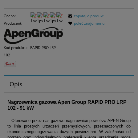
30 dni, wyświetla
momentu, kiedy 
Ocena:
zapytaj o produkt
sprzedaży.
Producent:
poleć znajomemu
Kod produktu:
RAPID PRO LRP
102
Opis
Nagrzewnica gazowa Apen Group RAPID PRO LRP
102 - 91 kW
Oferowane przez nas gazowe nagrzewnice powietrza APEN Group
to linia prostych urządzeń przemysłowych, przeznaczonych do
ekonomicznego ogrzewania dużych powierzchni. W zależności od
potrzeb oraz indywidualnych preferencji klienta urządzenia mogą