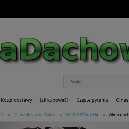
Koszt dostawy
Jak kupować?
Częste pytania
O nas
»
»
»
RO
Okna obrotowe Fakro
FAKRO FTW-V U4
Okno dac