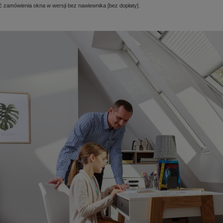
ć zamówienia okna w wersji bez nawiewnika [bez dopłaty].
wnik VTS Volcano EC
Okno do płaskiego dachu Fakr
DMC-M P2 60x90