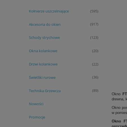
Kołnierze uszczelniające
(595)
Akcesoria do okien
(917)
Schody strychowe
(123)
Okna kolankowe
(20)
Drzwi kolankowe
(22)
Świetliki rurowe
(36)
Technika Grzewcza
(89)
Okno
FT
drewna, 
Nowości
Okno pos
w pomies
Promocje
Okno FT
oszczędn