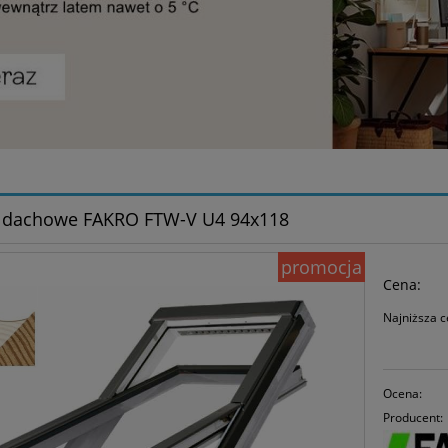
 dachowe FAKRO FTW-V U4 94x118
promocja
Cena:
Najniższa c
Je
30
Ocena:
mo
Producent:
sp