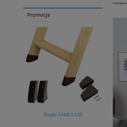
* możliwoś
Promocje
S-W
Stopki FAKRO LXS
Stero