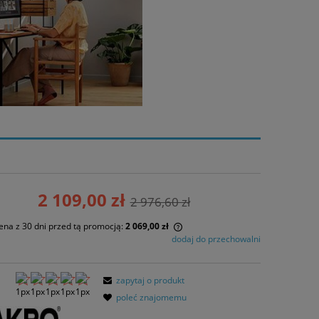
2 109,00 zł
2 976,60 zł
ena z 30 dni przed tą promocją:
2 069,00 zł
dodaj do przechowalni
żeli produkt jest sprzedawany krócej niż
 dni, wyświetlana jest najniższa cena od
zapytaj o produkt
mentu, kiedy produkt pojawił się w
poleć znajomemu
rzedaży.