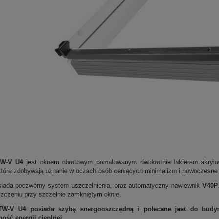
W-V U4
jest oknem obrotowym pomalowanym dwukrotnie lakierem akrylo
które zdobywają uznanie w oczach osób ceniących minimalizm i nowoczesne 
iada poczwórny system uszczelnienia, oraz automatyczny nawiewnik
V40P
zczeniu przy szczelnie zamkniętym oknie.
W-V U4 posiada szybę energooszczędną i polecane jest do budyn
ość energii cieplnej.