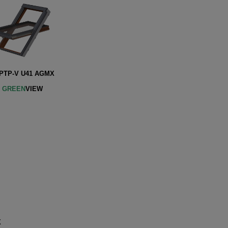
TP-V U41 AGMX
W
GREEN
VIEW
X