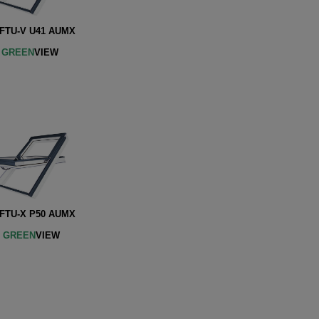
TU-V U41 AUMX
W
GREEN
VIEW
TU-X P50 AUMX
W
GREEN
VIEW