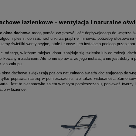
achowe łazienkowe – wentylacja i naturalne oświ
e okna dachowe
mogą pomóc zwiększyć ilość dopływającego do wnętrza św
wilgoci i pleśni, obniżać rachunki za prąd i eliminować potrzebę stosowania
ujemy świetliki wentylacyjne, stałe i rurowe. Ich instalacja podlega przepis
ci od tego, w którym miejscu domu znajduje się łazienka lub od rodzaju da
likowanym zadaniem. Ale to nie sprawia, że jego instalacja nie jest dobrym
 ich zakupu.
 okna dachowe zwiększają poziom naturalnego światła docierającego do wnętr
e tylko poprawia nastrój w pomieszczeniu, ale także widoczność. Zamontow
warta. Jest to niesamowita zaleta w małym pomieszczeniu, ponieważ tworzy ilu
atło w łazience.