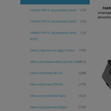
FAK
FAKRO FPP-V U4 preSelect MAX
(13)
zmieniaj
atmosfer
FAKRO FPU-V U4 preSelect MAX
(13)
FAKRO PPP-V U4 preSelect MAX
(13)
(PVC)
Okna odporne na wilgoć Fakro
(193)
Okna sterowane elektrycznie Fakro
(112)
Okna dachowe VELUX
(208)
Okna dachowe OKPOL
(175)
Okna trzyszybowe Fakro
(527)
Okna trzyszybowe Okpol
(122)