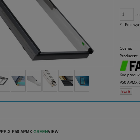
30
mo
sp
szt
*
- Pole w
Ocena:
Producent:
Kod produk
P50 APMX 
PPP-X P50 APMX
GREEN
VIEW