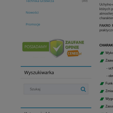
Technika Grzewcza
(89)
Uchylno-
których 
Nowości
atmosfe
charakte
Promocje
FAKRO 
praktycz
CHARA
Wyko
Zaawa
- uchyln
Wyszukiwarka
- obroto
Funkc
Zmian
Wygod
Zasuw