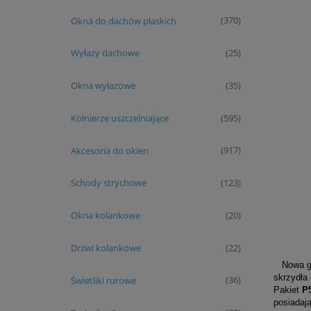
Okna do dachów płaskich
(370)
Wyłazy dachowe
(25)
Okna wyłazowe
(35)
Kołnierze uszczelniające
(595)
Akcesoria do okien
(917)
Schody strychowe
(123)
Okna kolankowe
(20)
Drzwi kolankowe
(22)
Nowa ge
skrzydła
Świetliki rurowe
(36)
Pakiet
P
posiadaj