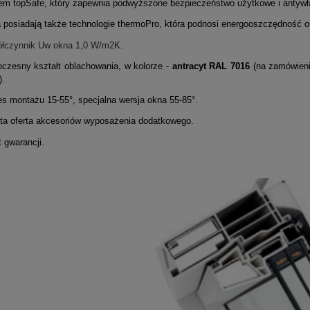
m topSafe, który zapewnia podwyższone bezpieczeństwo użytkowe i antyw
posiadają także technologie thermoPro, która podnosi energooszczędność or
łczynnik Uw okna 1,0 W/m2K.
zesny kształt oblachowania, w kolorze -
antracyt RAL 7016
(na zamówieni
).
s montażu 15-55°, specjalna wersja okna 55-85°.
a oferta akcesoriów wyposażenia dodatkowego.
t gwarancji.