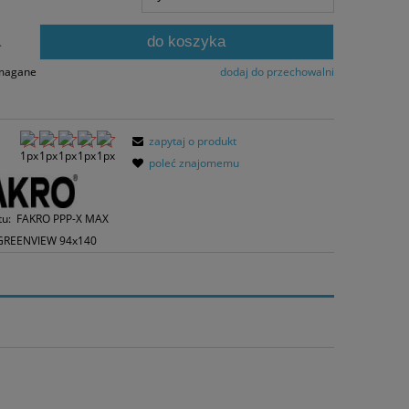
 dni, wyświetlana jest najniższa cena od
mentu, kiedy produkt pojawił się w
do koszyka
rzedaży.
.
ymagane
dodaj do przechowalni
zapytaj o produkt
poleć znajomemu
tu:
FAKRO PPP-X MAX
GREENVIEW 94x140