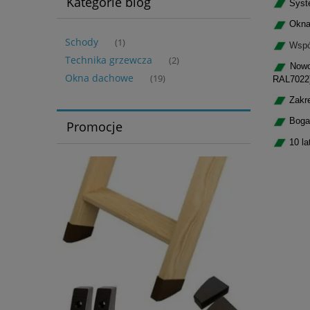
Kategorie blog
Syste
Okna 
Schody
(1)
Wspó
Technika grzewcza
(2)
Nowoc
Okna dachowe
(19)
RAL7022
Zakre
Bogat
Promocje
10 la