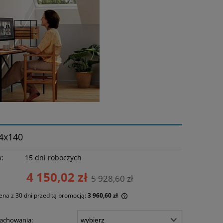
4x140
w:
15 dni roboczych
4 150,02 zł
5 928,60 zł
ena z 30 dni przed tą promocją:
3 960,60 zł
żeli produkt jest sprzedawany krócej niż
lachowania: