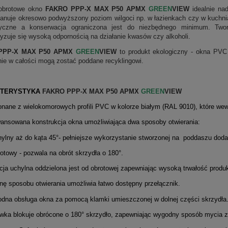
obrotowe okno
FAKRO PPP-X MAX P50 APMX
GREEN
VIEW
idealnie n
panuje okresowo podwyższony poziom wilgoci np. w łazienkach czy w kuchniac
ryczne a konserwacja ograniczona jest do niezbędnego minimum. Twor
ryzuje się wysoką odpornością na działanie kwasów czy alkoholi.
PPP-X MAX P50 APMX
GREEN
VIEW
to produkt ekologiczny - okna PVC 
nie w całości mogą zostać poddane recyklingowi.
KTERYSTYKA
FAKRO PPP-X MAX P50 APMX
GREEN
VIEW
nane z wielokomorowych profili PVC w kolorze białym (RAL 9010), które w
nsowana konstrukcja okna umożliwiająca dwa sposoby otwierania:
y aż do kąta 45°- pełniejsze wykorzystanie stworzonej na poddaszu dodat
wy - pozwala na obrót skrzydła o 180°.
ja uchylna oddzielona jest od obrotowej zapewniając wysoką trwałość produ
ę sposobu otwierania umożliwia łatwo dostępny przełącznik.
na obsługa okna za pomocą klamki umieszczonej w dolnej części skrzydła.
ka blokuje obrócone o 180° skrzydło, zapewniając wygodny sposób mycia z