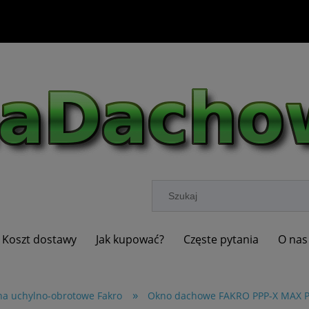
Koszt dostawy
Jak kupować?
Częste pytania
O nas
»
a uchylno-obrotowe Fakro
Okno dachowe FAKRO PPP-X MAX 