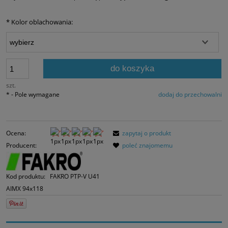
Jeżeli produkt jes
30 dni, wyświetlan
*
Kolor oblachowania:
momentu, kiedy p
sprzedaży.
do koszyka
szt.
*
- Pole wymagane
dodaj do przechowalni
Ocena:
zapytaj o produkt
Producent:
poleć znajomemu
Kod produktu:
FAKRO PTP-V U41
AIMX 94x118