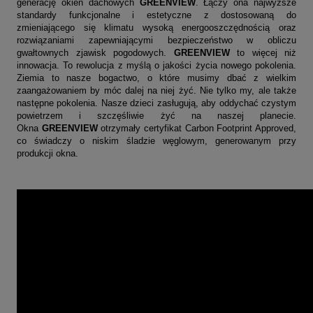
generację okien dachowych
GREENVIEW
. Łączy ona najwyższe
standardy funkcjonalne i estetyczne z dostosowaną do
zmieniającego się klimatu wysoką energooszczędnością oraz
rozwiązaniami zapewniającymi bezpieczeństwo w obliczu
gwałtownych zjawisk pogodowych.
GREENVIEW
to więcej niż
innowacja. To rewolucja z myślą o jakości życia nowego pokolenia.
Ziemia to nasze bogactwo, o które musimy dbać z wielkim
zaangażowaniem by móc dalej na niej żyć. Nie tylko my, ale także
następne pokolenia. Nasze dzieci zasługują, aby oddychać czystym
powietrzem i szczęśliwie żyć na naszej planecie.
Okna
GREENVIEW
otrzymały
certyfikat Carbon Footprint Approved
,
co świadczy o niskim śladzie węglowym, generowanym przy
produkcji okna.