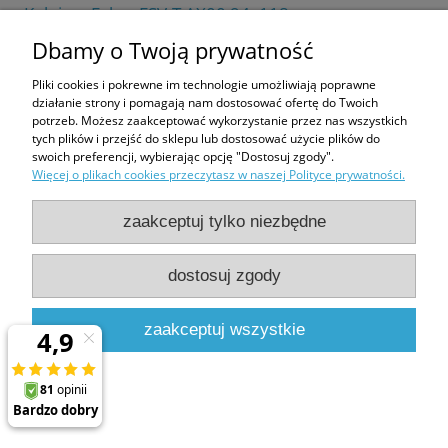
Kołnierz Fakro ESV-T AX00 94x118
407,38 zł
Dbamy o Twoją prywatność
565,80 zł
Pliki cookies i pokrewne im technologie umożliwiają poprawne
do koszyka
działanie strony i pomagają nam dostosować ofertę do Twoich
potrzeb. Możesz zaakceptować wykorzystanie przez nas wszystkich
tych plików i przejść do sklepu lub dostosować użycie plików do
swoich preferencji, wybierając opcję "Dostosuj zgody".
Więcej o plikach cookies przeczytasz w naszej Polityce prywatności.
zaakceptuj tylko niezbędne
Pakiet izolacyjny FAKRO XDP Thermo 94x118
315,16 zł
dostosuj zgody
431,73 zł
do koszyka
zaakceptuj wszystkie
Pakiet izolacyjny FAKRO XDP Plus 94x118