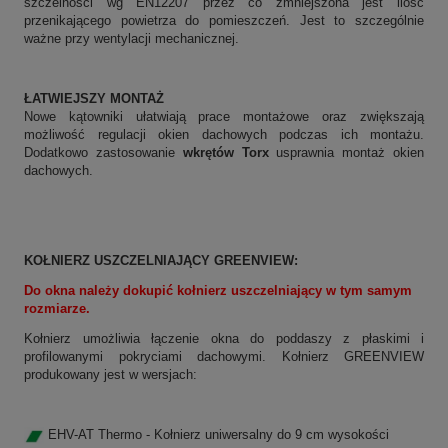
szczelności wg EN12207 przez co zmniejszona jest ilość
przenikającego powietrza do pomieszczeń. Jest to szczególnie
ważne przy wentylacji mechanicznej.
ŁATWIEJSZY MONTAŻ
Nowe kątowniki ułatwiają prace montażowe oraz zwiększają
możliwość regulacji okien dachowych podczas ich montażu.
Dodatkowo zastosowanie
wkrętów Torx
usprawnia montaż okien
dachowych.
KOŁNIERZ USZCZELNIAJĄCY
GREENVIEW
:
Do okna należy dokupić kołnierz uszczelniający w tym samym
rozmiarze.
Kołnierz umożliwia łączenie okna do poddaszy z płaskimi i
profilowanymi pokryciami dachowymi. Kołnierz
GREENVIEW
produkowany jest w wersjach:
EHV-AT Thermo - Kołnierz uniwersalny do 9 cm wysokości