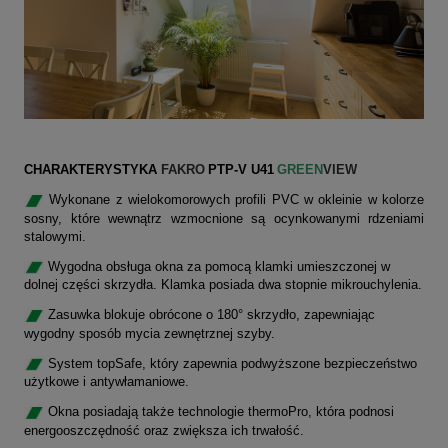
CHARAKTERYSTYKA
FAKRO
PTP-V U41
GREEN
VIEW
W
ykonane z wielokomorowych profili PVC w okleinie w kolorze
sosny, które
wewnątrz wzmocnione są ocynkowanymi rdzeniami
stalowymi.
Wygodna obsługa okna za pomocą klamki umieszczonej w
dolnej części skrzydła. Klamka posiada dwa stopnie mikrouchylenia.
Zasuwka blokuje obrócone o 180° skrzydło, zapewniając
wygodny sposób mycia zewnętrznej szyby.
System topSafe, który zapewnia podwyższone bezpieczeństwo
użytkowe i antywłamaniowe.
Okna posiadają także technologie thermoPro, która podnosi
energooszczędność oraz zwiększa ich trwałość.