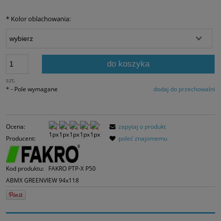
Jeżeli produkt jes
30 dni, wyświetlan
*
Kolor oblachowania:
momentu, kiedy p
sprzedaży.
do koszyka
szt.
*
- Pole wymagane
dodaj do przechowalni
Ocena:
zapytaj o produkt
Producent:
poleć znajomemu
Kod produktu:
FAKRO PTP-X P50
ABMX GREENVIEW 94x118