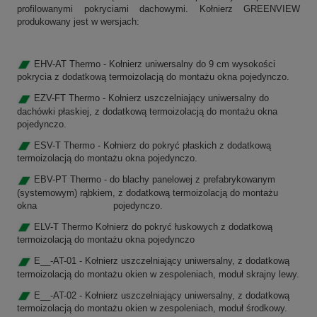
profilowanymi pokryciami dachowymi. Kołnierz
GREENVIEW
produkowany jest w wersjach:
EHV-AT Thermo - Kołnierz uniwersalny do 9 cm wysokości
pokrycia z dodatkową termoizolacją do montażu okna pojedynczo.
EZV-FT Thermo - Kołnierz uszczelniający uniwersalny do
dachówki płaskiej, z dodatkową termoizolacją do montażu okna
pojedynczo.
ESV-T Thermo - Kołnierz do pokryć płaskich z dodatkową
termoizolacją do montażu okna pojedynczo.
EBV-PT Thermo - do blachy panelowej z prefabrykowanym
(systemowym) rąbkiem, z dodatkową termoizolacją do montażu
okna pojedynczo.
ELV-T
Thermo
Kołnierz do pokryć łuskowych z dodatkową
termoizolacją do montażu okna pojedynczo
E__-AT-01 - Kołnierz uszczelniający uniwersalny, z dodatkową
termoizolacją do montażu okien w zespoleniach, moduł skrajny lewy.
E__-AT-02 - Kołnierz uszczelniający uniwersalny, z dodatkową
termoizolacją do montażu okien w zespoleniach, moduł środkowy.