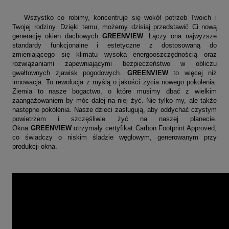
Wszystko co robimy, koncentruje się wokół potrzeb Twoich i
Twojej rodziny. Dzięki temu, możemy dzisiaj przedstawić Ci nową
generację okien dachowych
GREENVIEW
. Łączy ona najwyższe
standardy funkcjonalne i estetyczne z dostosowaną do
zmieniającego się klimatu wysoką energooszczędnością oraz
rozwiązaniami zapewniającymi bezpieczeństwo w obliczu
gwałtownych zjawisk pogodowych.
GREENVIEW
to więcej niż
innowacja. To rewolucja z myślą o jakości życia nowego pokolenia.
Ziemia to nasze bogactwo, o które musimy dbać z wielkim
zaangażowaniem by móc dalej na niej żyć. Nie tylko my, ale także
następne pokolenia. Nasze dzieci zasługują, aby oddychać czystym
powietrzem i szczęśliwie żyć na naszej planecie.
Okna
GREENVIEW
otrzymały
certyfikat Carbon Footprint Approved
,
co świadczy o niskim śladzie węglowym, generowanym przy
produkcji okna.