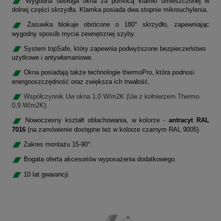
Wygodna obsługa okna za pomocą klamki umieszczonej w
dolnej części skrzydła. Klamka posiada dwa stopnie mikrouchylenia.
Zasuwka blokuje obrócone o 180° skrzydło, zapewniając
wygodny sposób mycia zewnętrznej szyby.
System topSafe, który zapewnia podwyższone bezpieczeństwo
użytkowe i antywłamaniowe.
Okna posiadają także technologie thermoPro, która podnosi
energooszczędność oraz zwiększa ich trwałość.
Współczynnik Uw okna 1,0 W/m2K (Uw z kołnierzem Thermo
0,9 W/m2K).
Nowoczesny kształt oblachowania, w kolorze -
antracyt RAL
7016
(na zamówienie dostępne też w kolorze czarnym RAL 9005).
Zakres montażu 15-90°.
Bogata oferta akcesoriów wyposażenia dodatkowego.
10 lat gwarancji.