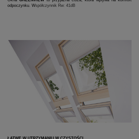
odpoczynku. W
spółczynnik Rw: 41dB
ŁATWE W UTRZYMANIU W CZYSTOŚCI.