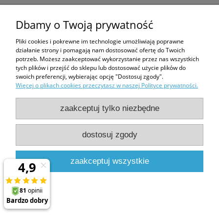
Kołnierz Fakro EHV-AT 94x118
Dbamy o Twoją prywatność
407,38 zł
Pliki cookies i pokrewne im technologie umożliwiają poprawne
565,80 zł
działanie strony i pomagają nam dostosować ofertę do Twoich
potrzeb. Możesz zaakceptować wykorzystanie przez nas wszystkich
do koszyka
tych plików i przejść do sklepu lub dostosować użycie plików do
swoich preferencji, wybierając opcję "Dostosuj zgody".
Więcej o plikach cookies przeczytasz w naszej Polityce prywatności.
zaakceptuj tylko niezbędne
dostosuj zgody
Kołnierz Fakro EZV-FT AX00 94x118
407,38 zł
zaakceptuj wszystkie
565,80 zł
do koszyka