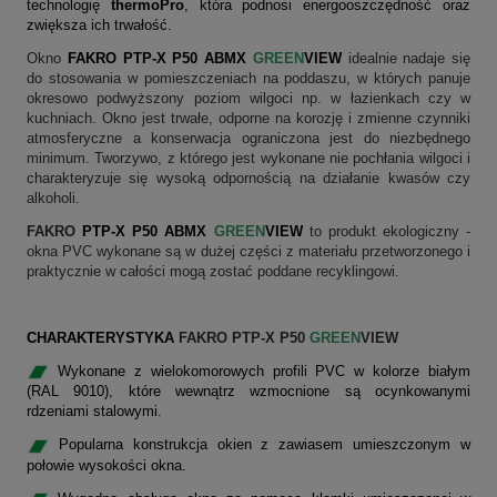
technologię
thermoPro
, która podnosi energooszczędność oraz
zwiększa ich trwałość.
Okno
FAKRO PTP-X P50 ABMX
GREEN
VIEW
idealnie nadaje się
do stosowania w pomieszczeniach na poddaszu, w których panuje
okresowo podwyższony poziom wilgoci np. w łazienkach czy w
kuchniach. Okno jest trwałe, odporne na korozję i zmienne czynniki
atmosferyczne a konserwacja ograniczona jest do niezbędnego
minimum. Tworzywo, z którego jest wykonane nie pochłania wilgoci i
charakteryzuje się wysoką odpornością na działanie kwasów czy
alkoholi.
FAKRO
PTP-X P50 ABMX
GREEN
VIEW
to produkt ekologiczny -
okna PVC wykonane są w dużej części z materiału przetworzonego i
praktycznie w całości mogą zostać poddane recyklingowi.
CHARAKTERYSTYKA
FAKRO PTP-X P50
GREEN
VIEW
W
ykonane z wielokomorowych profili PVC w kolorze białym
(RAL 9010), które
wewnątrz wzmocnione są ocynkowanymi
rdzeniami stalowymi.
Popularna konstrukcja okien z zawiasem umieszczonym w
połowie wysokości okna.