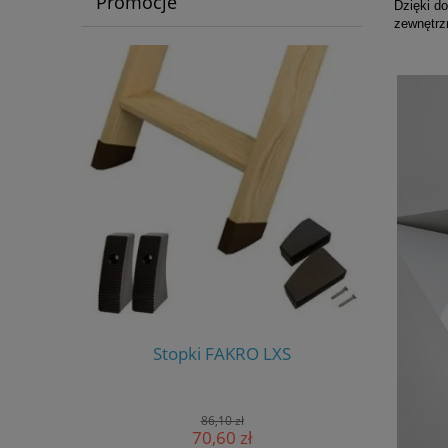
Promocje
Dzięki d
zewnętrz
S-W
Stopki FAKRO LXS
Stero
86,10 zł
70,60 zł