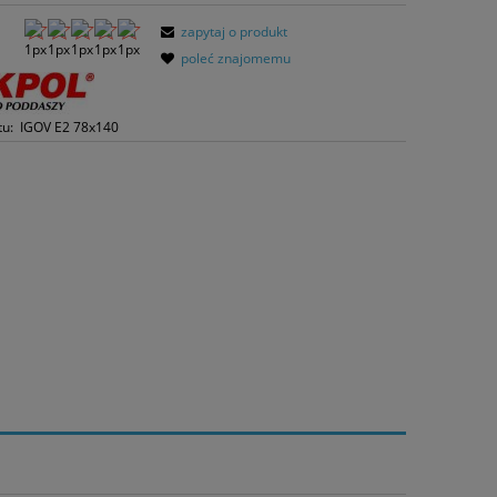
zapytaj o produkt
poleć znajomemu
tu:
IGOV E2 78x140