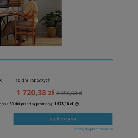
w:
10 dni roboczych
1 720,38 zł
2 356,68 zł
ena z 30 dni przed tą promocją:
1 678,18 zł
żeli produkt jest sprzedawany krócej niż
do koszyka
.
 dni, wyświetlana jest najniższa cena od
mentu, kiedy produkt pojawił się w
dodaj do przechowalni
rzedaży.