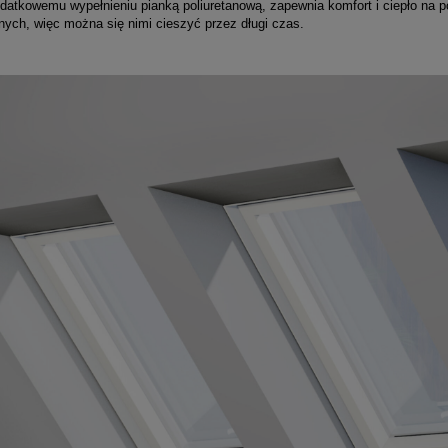
odatkowemu wypełnieniu pianką poliuretanową, zapewnia komfort i ciepło na 
nych, więc można się nimi cieszyć przez długi czas.
wnik VTS Volcano EC
Okno do płaskiego dachu Fakr
DMC-M P2 60x60
367,77 zł
3 031,95 zł