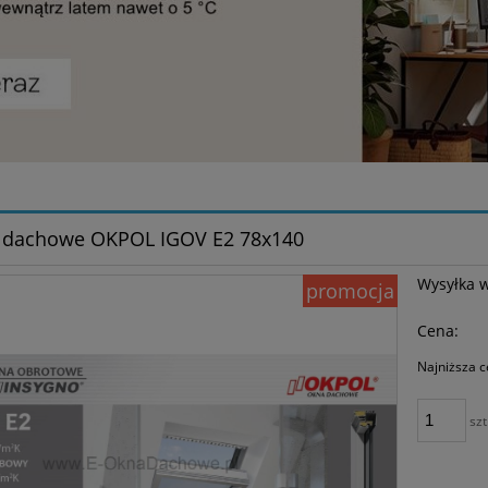
 dachowe OKPOL IGOV E2 78x140
Wysyłka 
promocja
Cena:
Najniższa c
Je
szt
30
mo
sp