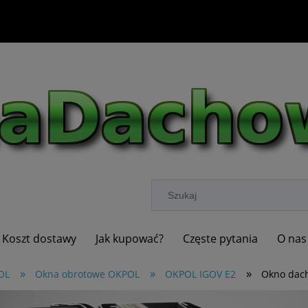
Koszt dostawy
Jak kupować?
Częste pytania
O nas
»
»
»
OL
Okna obrotowe OKPOL
OKPOL IGOV E2
Okno dac