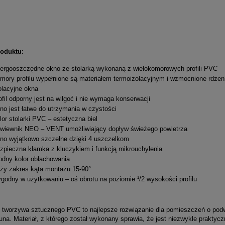
roduktu:
ergooszczędne okno ze stolarką wykonaną z wielokomorowych profili PVC
mory profilu wypełnione są materiałem termoizolacyjnym i wzmocnione rdze
olacyjne okna
ofil odporny jest na wilgoć i nie wymaga konserwacji
no jest łatwe do utrzymania w czystości
lor stolarki PVC – estetyczna biel
wiewnik NEO – VENT umożliwiający dopływ świeżego powietrza
no wyjątkowo szczelne dzięki 4 uszczelkom
zpieczna klamka z kluczykiem i funkcją mikrouchylenia
dny kolor oblachowania
ży zakres kąta montażu 15-90°
godny w użytkowaniu – oś obrotu na poziomie ¹/2 wysokości profilu
worzywa sztucznego PVC to najlepsze rozwiązanie dla pomieszczeń o podwyż
una. Materiał, z którego został wykonany sprawia, że jest niezwykle prakty