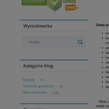
Wyszukiwarka
Zalety p
en
ko
iz
pr
ok
ko
na
Kategorie blog
ok
be
mo
Schody
(1)
du
Technika grzewcza
(2)
wy
Okna dachowe
(19)
Okno z t
nawet sa