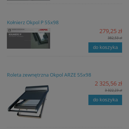
Kołnierz Okpol P 55x98
279,25 zł
382,53 zł
do koszyka
Roleta zewnętrzna Okpol ARZE 55x98
2 325,56 zł
3 322,23 zł
do koszyka