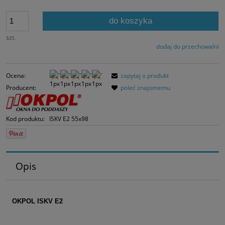
Jeżeli produkt jes
30 dni, wyświetlan
do koszyka
momentu, kiedy p
sprzedaży.
szt.
dodaj do przechowalni
Ocena:
zapytaj o produkt
Producent:
poleć znajomemu
Kod produktu:
ISKV E2 55x98
Opis
OKPOL ISKV E2