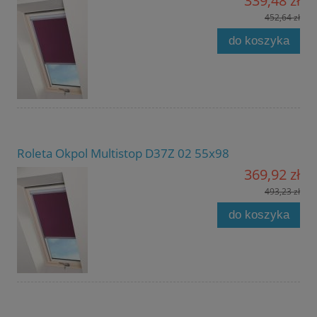
339,48 zł
452,64 zł
do koszyka
Roleta Okpol Multistop D37Z 02 55x98
369,92 zł
493,23 zł
do koszyka