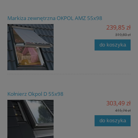
Markiza zewnętrzna OKPOL AMZ 55x98
239,85 zł
319,80 zł
do koszyka
Kołnierz Okpol D 55x98
303,49 zł
415,74 zł
do koszyka