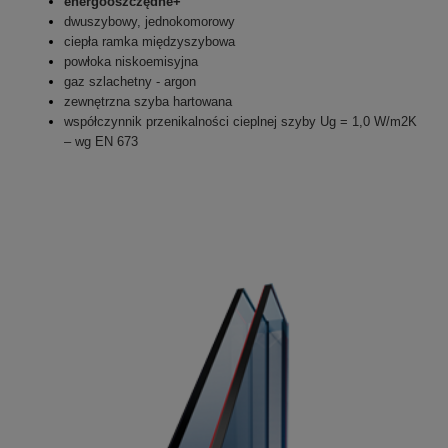
energooszczędne+
dwuszybowy, jednokomorowy
ciepła ramka międzyszybowa
powłoka niskoemisyjna
gaz szlachetny - argon
zewnętrzna szyba hartowana
współczynnik przenikalności cieplnej szyby Ug = 1,0 W/m2K
– wg EN 673