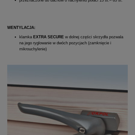
przeznaczone do dachów o nachyleniu połaci 15 st.– 65 st.
WENTYLACJA:
klamka
EXTRA SECURE
w dolnej części skrzydła pozwala
na jego ryglowanie w dwóch pozycjach (zamknięcie i
mikrouchylenie)