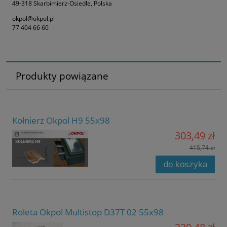
49-318 Skarbimierz-Osiedle, Polska
okpol@okpol.pl
77 404 66 60
Produkty powiązane
Kołnierz Okpol H9 55x98
303,49 zł
415,74 zł
do koszyka
Roleta Okpol Multistop D37T 02 55x98