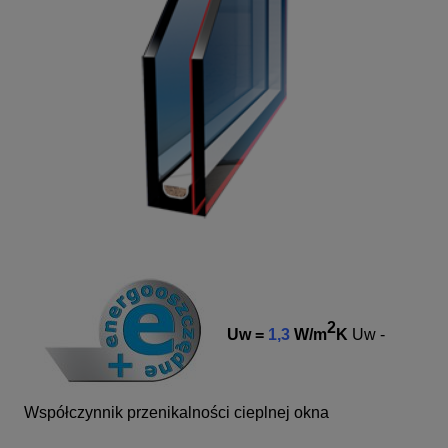
2
Uw =
1,3
W/m
K
Uw -
Współczynnik przenikalności cieplnej okna