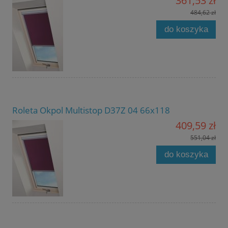
361,53 zł
484,62 zł
do koszyka
Roleta Okpol Multistop D37Z 04 66x118
409,59 zł
551,04 zł
do koszyka