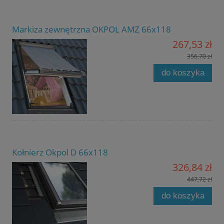
Markiza zewnętrzna OKPOL AMZ 66x118
267,53 zł
356,70 zł
do koszyka
Kołnierz Okpol D 66x118
326,84 zł
447,72 zł
do koszyka