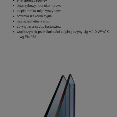
energooszczędne+
dwuszybowy, jednokomorowy
ciepła ramka międzyszybowa
powłoka niskoemisyjna
gaz szlachetny - argon
zewnętrzna szyba hartowana
współczynnik przenikalności cieplnej szyby Ug = 1,0 W/m2K
– wg EN 673