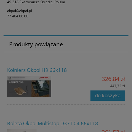
49-318 Skarbimierz-Osiedle, Polska
okpol@okpol.pl
77 404 66 60
Produkty powiązane
Kołnierz Okpol H9 66x118
326,84 zł
447,72 zł
do koszyka
Roleta Okpol Multistop D37T 04 66x118