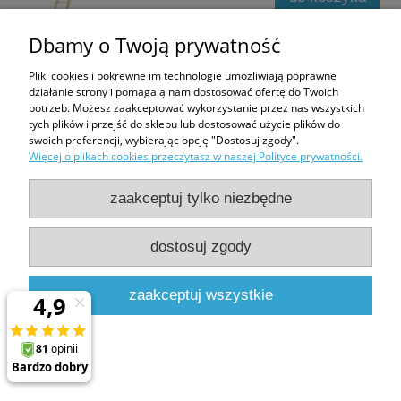
Dbamy o Twoją prywatność
Pliki cookies i pokrewne im technologie umożliwiają poprawne
działanie strony i pomagają nam dostosować ofertę do Twoich
potrzeb. Możesz zaakceptować wykorzystanie przez nas wszystkich
tych plików i przejść do sklepu lub dostosować użycie plików do
Drzwi kolankowe FAKRO DWK 70x110
swoich preferencji, wybierając opcję "Dostosuj zgody".
Więcej o plikach cookies przeczytasz w naszej Polityce prywatności.
397,78 zł
516,60 zł
zaakceptuj tylko niezbędne
do koszyka
dostosuj zgody
zaakceptuj wszystkie
Drzwi kolankowe FAKRO DWK 60x110
378,84 zł