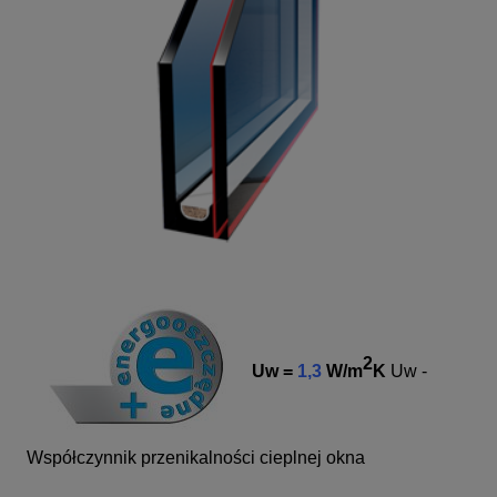
2
Uw =
1,3
W/m
K
Uw -
Współczynnik przenikalności cieplnej okna