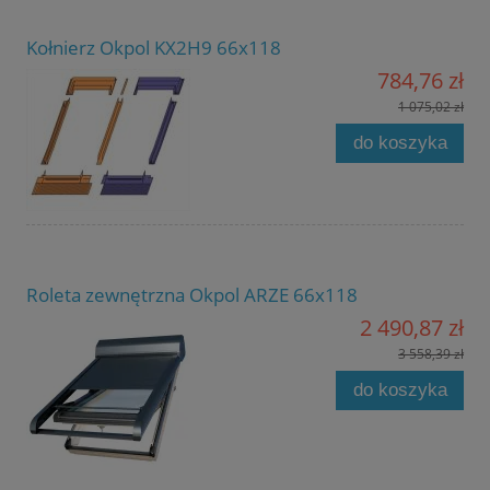
Kołnierz Okpol KX2H9 66x118
784,76 zł
1 075,02 zł
do koszyka
Roleta zewnętrzna Okpol ARZE 66x118
2 490,87 zł
3 558,39 zł
do koszyka