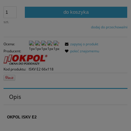
Jeżeli produkt jes
30 dni, wyświetlan
do koszyka
momentu, kiedy p
sprzedaży.
szt.
dodaj do przechowalni
Ocena:
zapytaj o produkt
Producent:
poleć znajomemu
Kod produktu:
ISKV E2 66x118
Opis
OKPOL ISKV E2