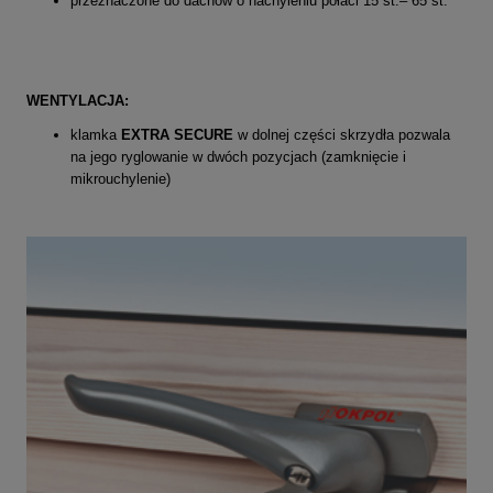
przeznaczone do dachów o nachyleniu połaci 15 st.– 65 st.
WENTYLACJA:
klamka
EXTRA SECURE
w dolnej części skrzydła pozwala
na jego ryglowanie w dwóch pozycjach (zamknięcie i
mikrouchylenie)