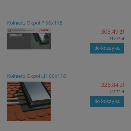
Kołnierz Okpol P 66x118
303,49 zł
415,74 zł
do koszyka
Kołnierz Okpol LH 66x118
326,84 zł
447,72 zł
do koszyka