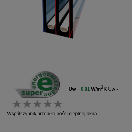
2
Uw =
0,91
W/m
K
Uw -
Współczynnik przenikalności cieplnej okna