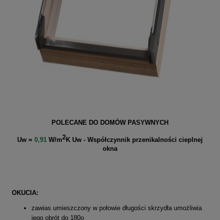
POLECANE DO DOMÓW PASYWNYCH
2
Uw =
0,91
W/m
K Uw - Współczynnik przenikalności cieplnej
okna
OKUCIA:
zawias umieszczony w połowie długości skrzydła umożliwia
jego obrót do 180o