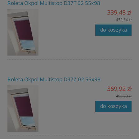
Roleta Okpol Multistop D37T 02 55x98
339,48 zł
452,64 zł
do koszyka
Roleta Okpol Multistop D37Z 02 55x98
369,92 zł
493,23 zł
do koszyka