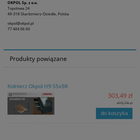
OKPOL Sp. z o.o.
Topolowa 24
49-318 Skarbimierz-Osiedle, Polska
okpol@okpol.pl
77 404 66 60
Produkty powiązane
Kołnierz Okpol H9 55x98
303,49 zł
415,74 zł
do koszyka