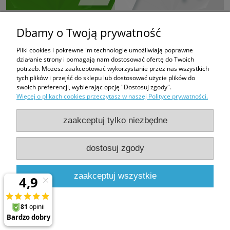
Dbamy o Twoją prywatność
Pliki cookies i pokrewne im technologie umożliwiają poprawne
działanie strony i pomagają nam dostosować ofertę do Twoich
potrzeb. Możesz zaakceptować wykorzystanie przez nas wszystkich
tych plików i przejść do sklepu lub dostosować użycie plików do
swoich preferencji, wybierając opcję "Dostosuj zgody".
Więcej o plikach cookies przeczytasz w naszej Polityce prywatności.
zaakceptuj tylko niezbędne
dostosuj zgody
PHUP FUGAZI
Bratków 6
43-100 Tychy
zaakceptuj wszystkie
e-mail:
fugazi.tychy@gmail.com,
biuro@e-oknadachowe.pl
tel:
509-308-681
pokaż pełną wersję strony
Sklep internetowy Shoper.pl