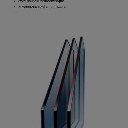
dwie powłoki niskoemisyjne
zewnętrzna szyba hartowana