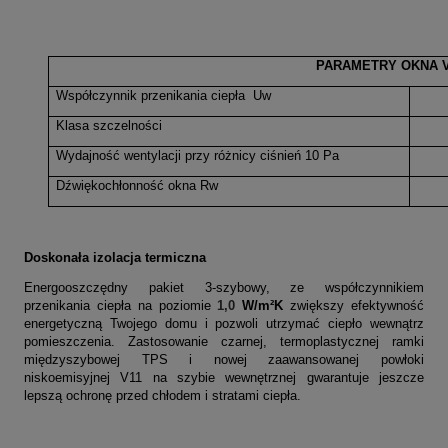
PARAMETRY OKNA V
Współczynnik przenikania ciepła Uw
Klasa szczelności
Wydajność wentylacji przy różnicy ciśnień 10 Pa
Dźwiękochłonność okna Rw
Doskonała izolacja termiczna
Energooszczędny pakiet 3-szybowy, ze współczynnikiem
przenikania ciepła na poziomie
1,0
W/m²K
zwiększy efektywność
energetyczną Twojego domu i pozwoli utrzymać ciepło wewnątrz
pomieszczenia. Zastosowanie czarnej, termoplastycznej ramki
międzyszybowej TPS i nowej zaawansowanej powłoki
niskoemisyjnej V11 na szybie wewnętrznej gwarantuje jeszcze
lepszą ochronę przed chłodem i stratami ciepła.