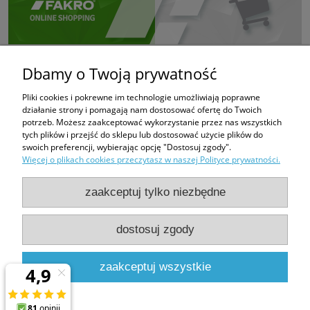
Dbamy o Twoją prywatność
Pliki cookies i pokrewne im technologie umożliwiają poprawne
działanie strony i pomagają nam dostosować ofertę do Twoich
potrzeb. Możesz zaakceptować wykorzystanie przez nas wszystkich
tych plików i przejść do sklepu lub dostosować użycie plików do
swoich preferencji, wybierając opcję "Dostosuj zgody".
Więcej o plikach cookies przeczytasz w naszej Polityce prywatności.
zaakceptuj tylko niezbędne
dostosuj zgody
PHUP FUGAZI
Bratków 6
43-100 Tychy
zaakceptuj wszystkie
e-mail:
fugazi.tychy@gmail.com,
biuro@e-oknadachowe.pl
tel:
509-308-681