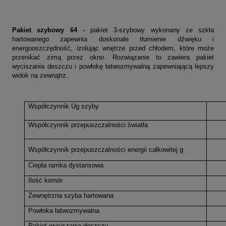
Pakiet szybowy 64 -
p
akiet 3-szybowy wykonany ze szkła
hartowanego zapewnia doskonałe tłumienie dźwięku i
energooszczędność, izolując wnętrze przed chłodem, które może
przenikać zimą przez okno. Rozwiązanie to zawiera pakiet
wyciszania deszczu i powłokę łatwozmywalną zapewniającą lepszy
widok na zewnątrz.
Współczynnik Ug szyby
Współczynnik przepuszczalności światła
Współczynnik przepuszczalności energii całkowitej g
Ciepła ramka dystansowa
Ilość komór
Zewnętrzna szyba hartowana
Powłoka łatwozmywalna
Pakiet wyciszania deszczu