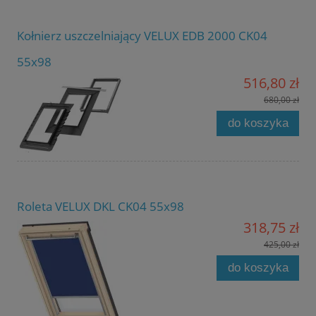
Kołnierz uszczelniający VELUX EDB 2000 CK04
55x98
516,80 zł
680,00 zł
do koszyka
Roleta VELUX DKL CK04 55x98
318,75 zł
425,00 zł
do koszyka