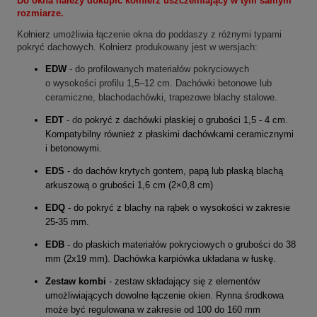
Do okna należy dokupić kołnierz uszczelniający w tym samym
rozmiarze.
Kołnierz umożliwia łączenie okna do poddaszy z różnymi typami
pokryć dachowych. Kołnierz produkowany jest w wersjach:
EDW
- do profilowanych materiałów pokryciowych
o wysokości profilu 1,5–12 cm. Dachówki betonowe lub
ceramiczne, blachodachówki, trapezowe blachy stalowe.
EDT
- d
o pokryć z dachówki płaskiej o grubości 1,5 - 4 cm. 
Kompatybilny również z płaskimi dachówkami ceramicznymi 
i betonowymi.
EDS
 - do dachów krytych gontem, papą lub płaską blachą 
arkuszową o grubości 1,6 cm (2×0,8 cm)
EDQ
 - do pokryć z blachy na rąbek o wysokości w zakresie 
25-35 mm.
EDB
 - do płaskich materiałów pokryciowych o grubości do 38 
mm (2x19 mm). Dachówka karpiówka układana w łuskę.
Zestaw kombi
 - zestaw składający się z elementów 
umożliwiających dowolne łączenie okien. Rynna środkowa 
może być regulowana w zakresie od 100 do 160 mm 