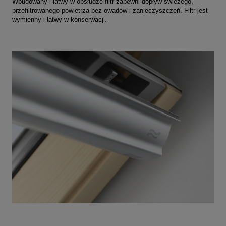
Wbudowany i łatwy w obsłudze filtr zapewni dopływ świeżego,
przefiltrowanego powietrza bez owadów i zanieczyszczeń. Filtr jest
wymienny i łatwy w konserwacji.