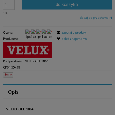
30 dni, wyświetlan
do koszyka
momentu, kiedy p
sprzedaży.
szt.
dodaj do przechowalni
Ocena:
zapytaj o produkt
Producent:
poleć znajomemu
Kod produktu:
VELUX GLL 1064
CK04 55x98
Opis
VELUX GLL 1064