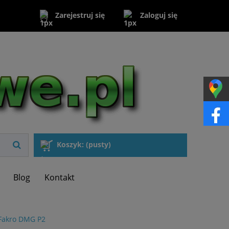
Zaloguj się
Zarejestruj się
Koszyk:
(pusty)
Blog
Kontakt
 Fakro DMG P2