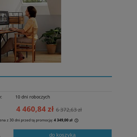
w:
10 dni roboczych
4 460,84 zł
6 372,63 zł
ena z 30 dni przed tą promocją:
4 349,00 zł
żeli produkt jest sprzedawany krócej niż
do koszyka
.