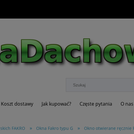
Koszt dostawy
Jak kupować?
Częste pytania
O nas
»
»
askich FAKRO
Okna Fakro typu G
Okno otwierane ręcznie