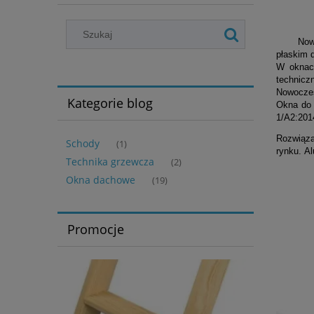
Nowa lin
płaskim 
W oknac
technicz
Nowoczes
Kategorie blog
Okna do 
1/A2:201
Rozwiąza
Schody
(1)
rynku. A
Technika grzewcza
(2)
Okna dachowe
(19)
Promocje