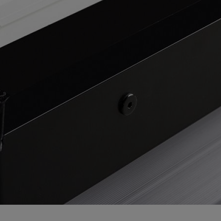
wnik VTS Volcano EC
Okno do płaskiego dachu Fakr
DXC-M P2 100x100
367,77 zł
4 234,89 zł
249,00 zł
3 089,00 zł