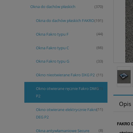
Okna do dachów płaskich
(370)
Okna do dachów płaskich FAKRO
(191)
Okna Fakro typu F
(44)
Okna Fakro typu C
(66)
Okna Fakro typu G
(33)
Okno nieotwierane Fakro DXG P2
(11)
Okno otwierane ręcznie Fakro DMG
(11)
P2
Opis
Okno otwierane elektrycznie Fakro
(11)
DEG P2
FAKRO 
Okna antywłamaniowe Secure
(8)
- otwier