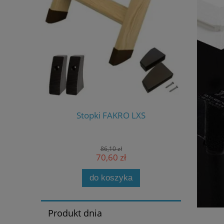
S-W
Stopki FAKRO LXS
Stero
86,10 zł
70,60 zł
do koszyka
Produkt dnia