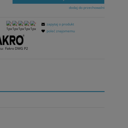
 dni, wyświetlana jest najniższa cena od
mentu, kiedy produkt pojawił się w
dodaj do przechowalni
rzedaży.
zapytaj o produkt
poleć znajomemu
tu:
Fakro DMG P2