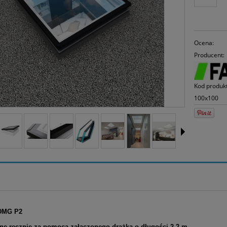
30
mo
sp
Ocena:
Producent:
Kod produk
100x100
DMG P2
ane ręcznie za pomocą załączonego drążka o długości 2,2 m