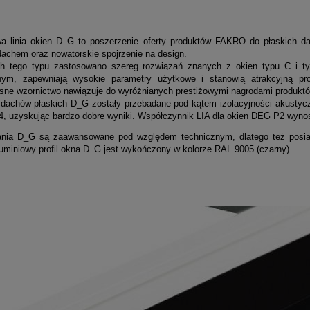
ia okien D_G to poszerzenie oferty produktów FAKRO do płaskich dach
dachem oraz nowatorskie spojrzenie na design.
h tego typu zastosowano szereg rozwiązań znanych z okien typu C i 
nym, zapewniają wysokie parametry użytkowe i stanowią atrakcyjną pr
ne wzornictwo nawiązuje do wyróżnianych prestiżowymi nagrodami produktó
dachów płaskich D_G zostały przebadane pod kątem izolacyjności akusty
4, uzyskując bardzo dobre wyniki. Współczynnik LIA dla okien DEG P2 wynos
nia D_G są zaawansowane pod względem technicznym, dlatego też posiad
luminiowy profil okna D_G jest wykończony w kolorze RAL 9005 (czarny).