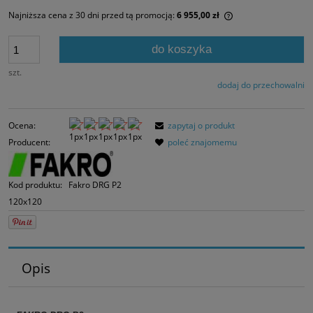
Najniższa cena z 30 dni przed tą promocją:
6 955,00 zł
Jeżeli produkt jes
30 dni, wyświetlan
do koszyka
momentu, kiedy p
sprzedaży.
szt.
dodaj do przechowalni
Ocena:
zapytaj o produkt
Producent:
poleć znajomemu
Kod produktu:
Fakro DRG P2
120x120
Opis