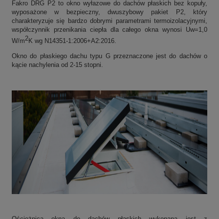
Fakro DRG P2 to okno wyłazowe do dachów płaskich bez kopuły,
wyposażone w bezpieczny, dwuszybowy pakiet P2, który
charakteryzuje się bardzo dobrymi parametrami termoizolacyjnymi,
współczynnik przenikania ciepła dla całego okna wynosi Uw=1,0
2
W/m
K wg N14351-1:2006+A2:2016.
Okno do płaskiego dachu typu G przeznaczone jest do dachów o
kącie nachylenia od 2-15 stopni.
Ościeżnica okna do dachów płaskich wykonana jest z