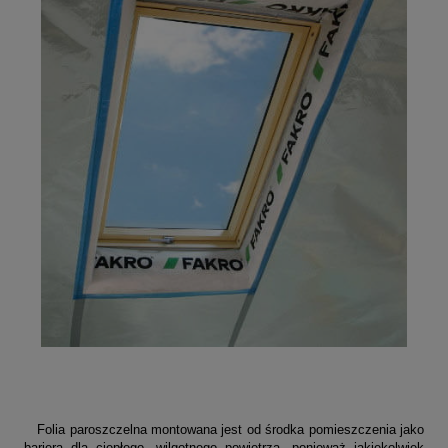
Folia paroszczelna montowana jest od środka pomieszczenia jako
bariera dla ciepłego, wilgotnego powietrza, ponieważ jakiekolwiek