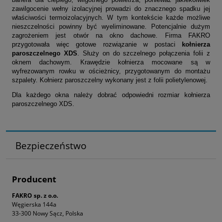
zawilgocenie wełny izolacyjnej prowadzi do znacznego spadku jej
właściwości termoizolacyjnych. W tym kontekście każde możliwe
nieszczelności powinny być wyeliminowane. Potencjalnie dużym
zagrożeniem jest otwór na okno dachowe. Firma FAKRO
przygotowała więc gotowe rozwiązanie w postaci
kołnierza
paroszczelnego XDS
. Służy on do szczelnego połączenia folii z
oknem dachowym. Krawędzie kołnierza mocowane są w
wyfrezowanym rowku w ościeżnicy, przygotowanym do montażu
szpalety. Kołnierz paroszczelny wykonany jest z folii polietylenowej.
Dla każdego okna należy dobrać odpowiedni rozmiar kołnierza
paroszczelnego XDS.
Bezpieczeństwo
Producent
FAKRO sp. z o.o.
Węgierska 144a
33-300 Nowy Sącz, Polska