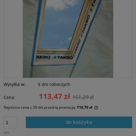
Wysyłka w:
5 dni roboczych
113,47 zł
151,29 zł
Cena:
Najniższa cena z 30 dni przed tą promocją:
110,70 zł
Jeżeli produkt jest
30 dni, wyświetlana
do koszyka
momentu, kiedy pro
sprzedaży.
szt.