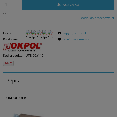
30 dni, wyświetlana
do koszyka
momentu, kiedy pro
sprzedaży.
szt.
dodaj do przechowalni
Ocena:
zapytaj o produkt
Producent:
poleć znajomemu
Kod produktu:
UTB 66x140
Opis
OKPOL UTB