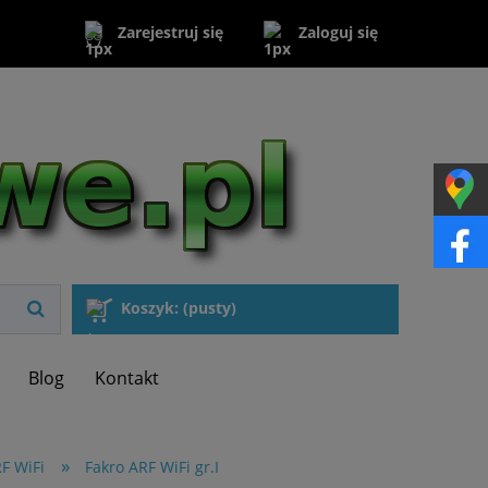
Zaloguj się
Zarejestruj się
Koszyk:
(pusty)
Blog
Kontakt
»
F WiFi
Fakro ARF WiFi gr.I