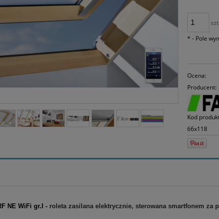
30
mo
sp
szt
*
- Pole w
Ocena:
Producent:
Kod produk
66x118
F NE WiFi gr.I -
roleta zasilana elektrycznie, sterowana smartfonem za 