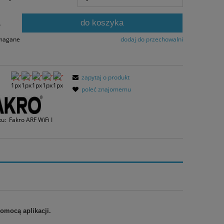
 dni, wyświetlana jest najniższa cena od
mentu, kiedy produkt pojawił się w
do koszyka
rzedaży.
.
ymagane
dodaj do przechowalni
zapytaj o produkt
poleć znajomemu
tu:
Fakro ARF WiFi I
pomocą aplikacji.