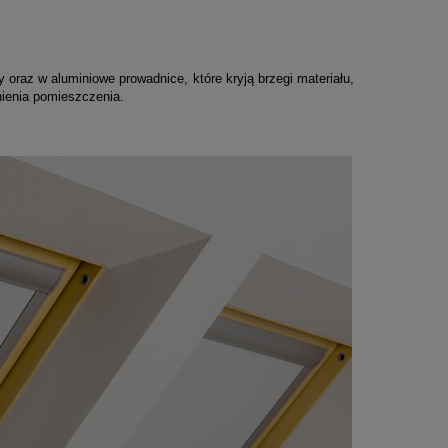
y oraz w aluminiowe prowadnice, które
kryją brzegi materiału,
ciemnienia pomieszczenia.
Zestaw: Nagrze