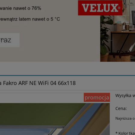
a Fakro ARF NE WiFi 04 66x118
Wysyłka 
promocja
Cena:
Najniższa c
Je
*
Kolor tka