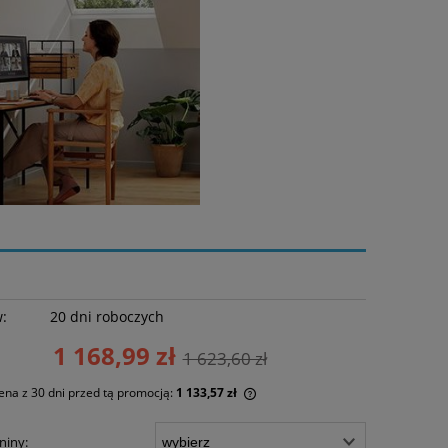
w:
20 dni roboczych
1 168,99 zł
1 623,60 zł
ena z 30 dni przed tą promocją:
1 133,57 zł
żeli produkt jest sprzedawany krócej niż
niny: