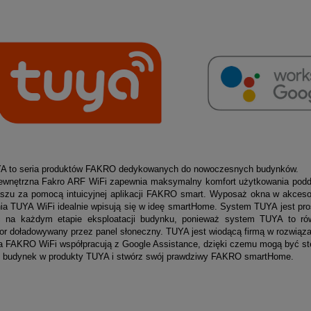
A to seria produktów FAKRO dedykowanych do nowoczesnych budynków.
ewnętrzna Fakro ARF WiFi zapewnia maksymalny
komfort użytkowania podd
szu za pomocą intuicyjnej
aplikacji FAKRO smart. Wyposaż okna w akcesori
nia TUYA
WiFi idealnie wpisują się w ideę smartHome. System TUYA jest pros
 na każdym etapie eksploatacji budynku, ponieważ system TUYA to ró
or doładowywany przez panel słoneczny. TUYA jest wiodącą firmą w rozwią
a FAKRO WiFi współpracują z Google Assistance, dzięki czemu mogą być s
budynek w produkty TUYA i stwórz swój prawdziwy FAKRO smartHome.