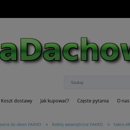
Koszt dostawy
Jak kupować?
Częste pytania
O nas
»
»
soria do okien FAKRO
Rolety wewnętrzne FAKRO
Fakro AR