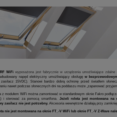
ARF WiFi
wyposażona jest fabrycznie w urządzenia umożliwiające zdalne 
 wbudowany napęd elektryczny umożliwiający obsługę
w bezprzewodowym
 zasilacz 15VDC). S
tanowi bardzo dobrą ochronę przed światłem słonec
aniu nawet podczas słonecznych dni na poddaszu może „zapanować przyjem
a z modułem WiFi można zamontować w standardowym oknie Fakro podłączaj
a) i sterować za pomocą smartfona.
Jeżeli roleta jest montowana na 
y zasilacz nie jest potrzebny.
Akcesoria wewnętrzne działają przy zamknię
leta nie jest montowana na oknie FT_-V WiFi lub oknie FT_-V Z-Wave nal