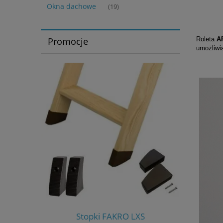
Okna dachowe
(19)
Roleta
A
Promocje
umożliwi
S-W
Stopki FAKRO LXS