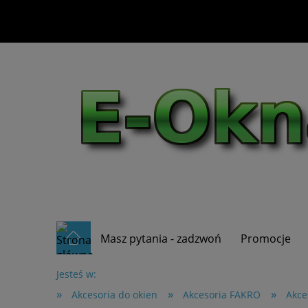
Masz pytania - zadzwoń
Promocje
Jesteś w:
»
»
»
Akcesoria do okien
Akcesoria FAKRO
Akce