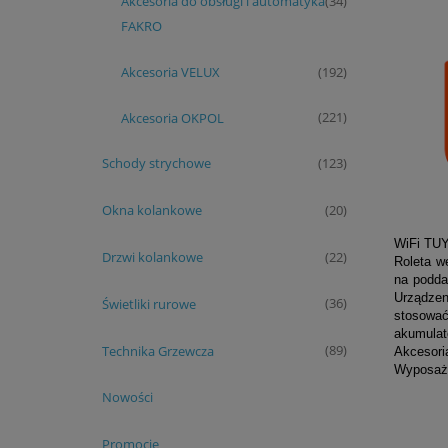
Akcesoria do obsługi i automatyka
(34)
FAKRO
Akcesoria VELUX
(192)
Akcesoria OKPOL
(221)
Schody strychowe
(123)
Okna kolankowe
(20)
WiFi TUY
Drzwi kolankowe
(22)
Roleta w
na podda
Urządze
Świetliki rurowe
(36)
stosować
akumulat
Technika Grzewcza
(89)
Akcesori
Wyposaż 
Nowości
Promocje