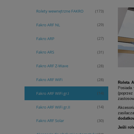
Rolety wewnętrzne FAKRO
(173)
Fakro ARF NL
(29)
Fakro ARP
(27)
Fakro ARS
(31)
Fakro ARF Z-Wave
(28)
Fakro ARF WiFi
(28)
Roleta 
P
osiada
Fakro ARF WiFi gr.I
(14)
(poprzez
zastosow
Fakro ARF WiFi gr.II
(14)
Akcesori
zasilacz
dodatkow
Fakro ARF Solar
(30)
Jeśli ro