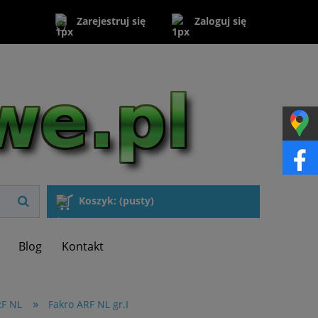
Zaloguj się
Zarejestruj się
Koszyk:
(pusty)
Blog
Kontakt
»
RF NL
Fakro ARF NL gr.I