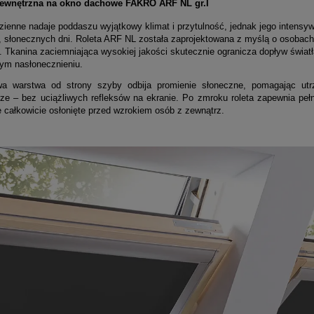
wewnętrzna na okno dachowe FAKRO ARF NL
gr.I
dzienne nadaje poddaszu wyjątkowy klimat i przytulność, jednak jego inten
, słonecznych dni. Roleta ARF NL została zaprojektowana z myślą o osobach
a. Tkanina zaciemniająca wysokiej jakości skutecznie ogranicza dopływ świat
nym nasłonecznieniu.
a warstwa od strony szyby odbija promienie słoneczne, pomagając ut
ze – bez uciążliwych refleksów na ekranie. Po zmroku roleta zapewnia pełn
e całkowicie osłonięte przed wzrokiem osób z zewnątrz.