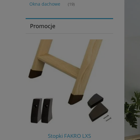
Okna dachowe
(19)
Promocje
S-W
Stopki FAKRO LXS