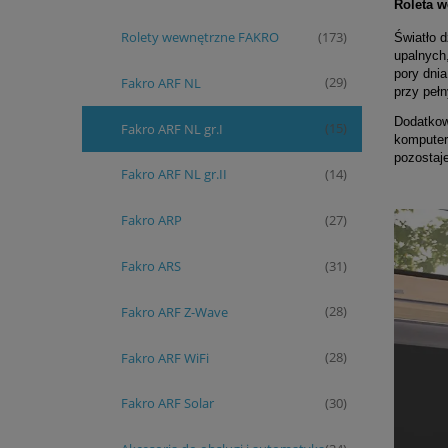
Roleta 
Rolety wewnętrzne FAKRO
(173)
Światło 
upalnych
pory dni
Fakro ARF NL
(29)
przy peł
Dodatkow
Fakro ARF NL gr.I
(15)
komputer
pozostaj
Fakro ARF NL gr.II
(14)
Fakro ARP
(27)
Fakro ARS
(31)
Fakro ARF Z-Wave
(28)
Fakro ARF WiFi
(28)
Fakro ARF Solar
(30)