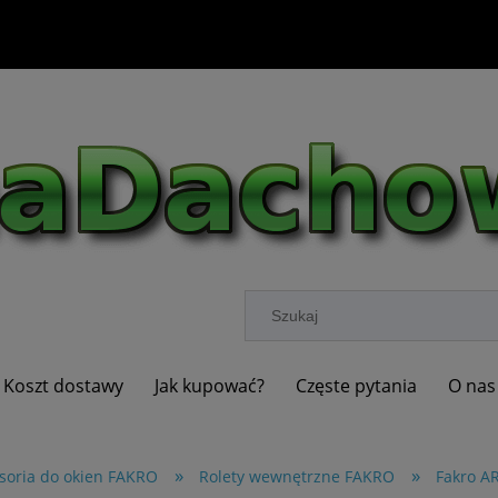
Koszt dostawy
Jak kupować?
Częste pytania
O nas
»
»
soria do okien FAKRO
Rolety wewnętrzne FAKRO
Fakro A