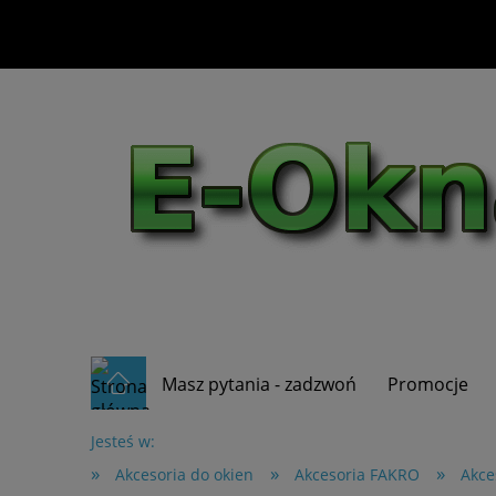
Masz pytania - zadzwoń
Promocje
Jesteś w:
»
»
»
Akcesoria do okien
Akcesoria FAKRO
Akce