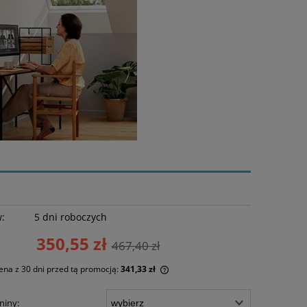
w:
5 dni roboczych
350,55 zł
467,40 zł
ena z 30 dni przed tą promocją:
341,33 zł
li produkt jest sprzedawany krócej niż
niny: