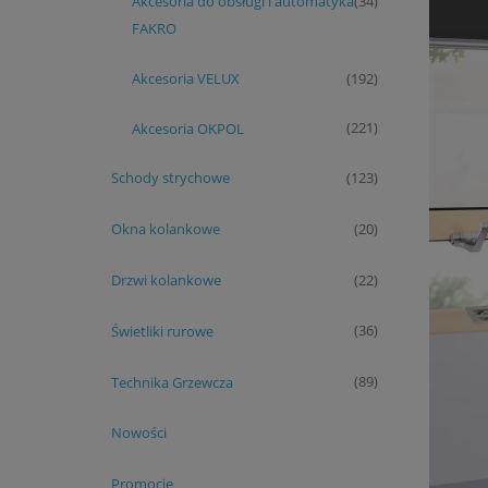
Akcesoria do obsługi i automatyka
(34)
FAKRO
Akcesoria VELUX
(192)
Akcesoria OKPOL
(221)
Schody strychowe
(123)
Okna kolankowe
(20)
Drzwi kolankowe
(22)
Świetliki rurowe
(36)
Technika Grzewcza
(89)
Nowości
Promocje