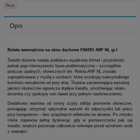
Opis
Roleta wewnętrzna na okno dachowe FAKRO ARF NL
gr.I
Światło dzienne nadaje poddaszu wyjątkowy klimat i przytulność,
jednak jego intensywność bywa problematyczna – szczególnie
podczas upalnych, słonecznych dni. Roleta ARF NL została
zaprojektowana z myślą o osobach, które oczekują maksymalnego
komfortu niezależnie od pory dnia. Tkanina zaciemniająca wysokiej
jakości skutecznie ogranicza dopływ światła, umożliwiając relaks,
drzemkę czy spokojny sen nawet przy pełnym nasłonecznieniu.
Dodatkowa warstwa od strony szyby odbija promienie słoneczne,
pomagając utrzymać optymalne warunki do odpoczynku lub pracy
przy komputerze – bez uciążliwych refleksów na ekranie. Po zmroku
roleta zapewnia pełną dyskrecję: gdy w pomieszczeniu pali się
światło, wnętrze pozostaje całkowicie osłonięte przed wzrokiem osób
z zewnątrz.