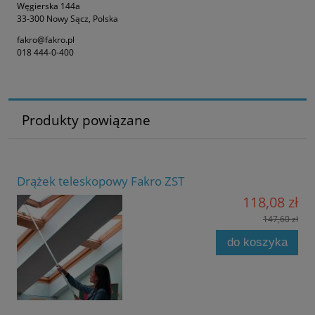
Węgierska 144a
33-300 Nowy Sącz, Polska
fakro@fakro.pl
018 444-0-400
Produkty powiązane
Drążek teleskopowy Fakro ZST
118,08 zł
147,60 zł
do koszyka