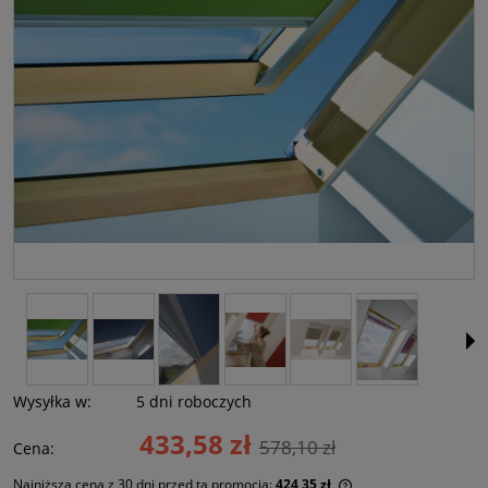
Wysyłka w:
5 dni roboczych
433,58 zł
578,10 zł
Cena:
Najniższa cena z 30 dni przed tą promocją:
424,35 zł