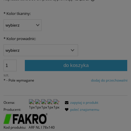
Jeżeli produkt jest
30 dni, wyświetlana
*
Kolor tkaniny:
momentu, kiedy pro
sprzedaży.
*
Kolor prowadnic:
do koszyka
szt.
*
- Pole wymagane
dodaj do przechowalni
Ocena:
zapytaj o produkt
Producent:
poleć znajomemu
Kod produktu:
ARF NL I 78x140