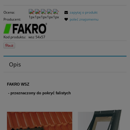
30 dni, wyświetlana
momentu, kiedy pro
Ocena:
zapytaj o produkt
sprzedaży.
Producent:
poleć znajomemu
Kod produktu:
wsz 54x57
Opis
FAKRO WSZ
- przeznaczony do pokryć falistych