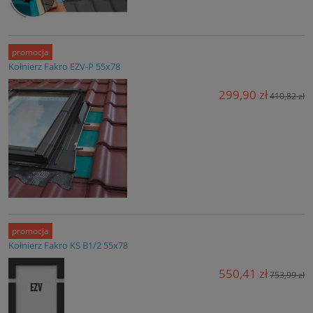
promocja
Kołnierz Fakro EZV-P 55x78
299,90 zł
410,82 zł
promocja
Kołnierz Fakro KS B1/2 55x78
550,41 zł
753,99 zł