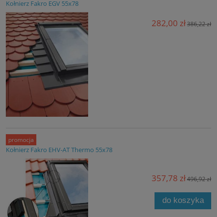
Kołnierz Fakro EGV 55x78
282,00 zł
386,22 zł
promocja
Kołnierz Fakro EHV-AT Thermo 55x78
357,78 zł
496,92 zł
do koszyka