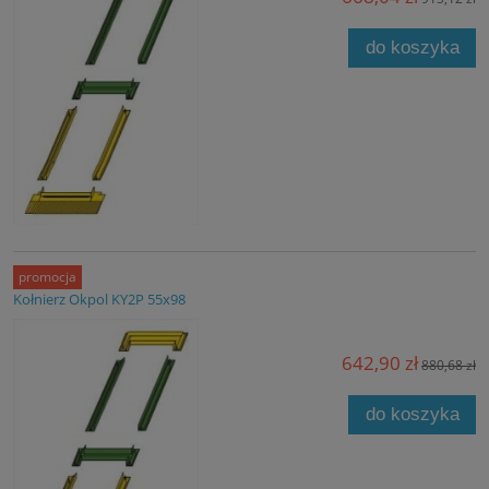
do koszyka
promocja
Kołnierz Okpol KY2P 55x98
642,90 zł
880,68 zł
do koszyka