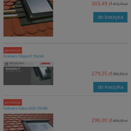
303,49 zł
415,74 zł
do koszyka
promocja
Kołnierz Okpol P 55x98
279,25 zł
382,53 zł
do koszyka
promocja
Kołnierz Fakro EGV 55x98
296,00 zł
405,90 zł