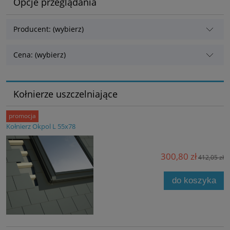
Opcje przeglądania
Producent: (wybierz)
Cena: (wybierz)
Kołnierze uszczelniające
promocja
Kołnierz Okpol L 55x78
300,80 zł
412,05 zł
do koszyka