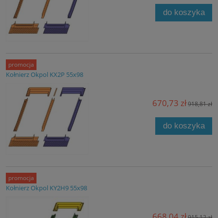
do koszyka
promocja
Kołnierz Okpol KX2P 55x98
670,73 zł
918,81 zł
do koszyka
promocja
Kołnierz Okpol KY2H9 55x98
668,04 zł
915,12 zł