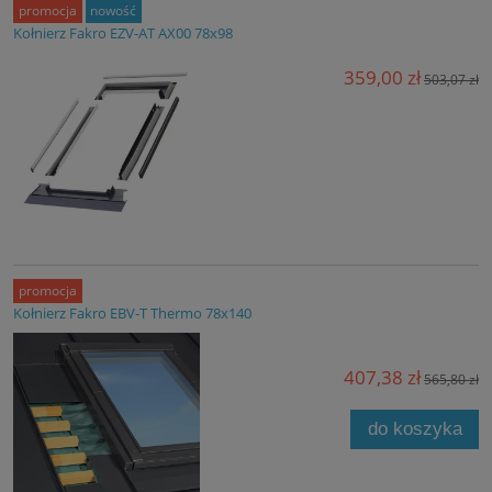
promocja
nowość
Kołnierz Fakro EZV-AT AX00 78x98
359,00 zł
503,07 zł
promocja
Kołnierz Fakro EBV-T Thermo 78x140
407,38 zł
565,80 zł
do koszyka