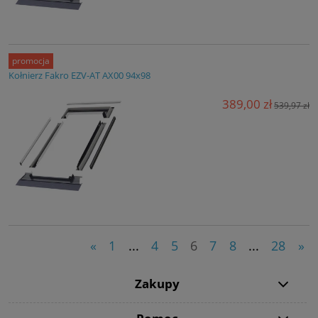
promocja
Kołnierz Fakro EZV-AT AX00 94x98
389,00 zł
539,97 zł
«
1
...
4
5
6
7
8
...
28
»
Zakupy