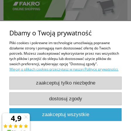
Dbamy o Twoją prywatność
Pliki cookies i pokrewne im technologie umożliwiają poprawne
działanie strony i pomagają nam dostosować ofertę do Twoich
potrzeb. Możesz zaakceptować wykorzystanie przez nas wszystkich
tych plików i przejść do sklepu lub dostosować użycie plików do
swoich preferencji, wybierając opcję "Dostosuj zgody".
Więcej o plikach cookies przeczytasz w naszej Polityce prywatności.
zaakceptuj tylko niezbędne
dostosuj zgody
PHUP FUGAZI
Bratków 6
43-100 Tychy
zaakceptuj wszystkie
e-mail:
fugazi.tychy@gmail.com,
biuro@e-oknadachowe.pl
tel:
509-308-681