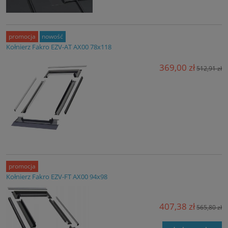
promocja
nowość
Kołnierz Fakro EZV-AT AX00 78x118
369,00 zł
512,91 zł
promocja
Kołnierz Fakro EZV-FT AX00 94x98
407,38 zł
565,80 zł