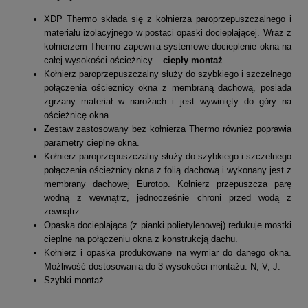
XDP Thermo składa się z kołnierza paroprzepuszczalnego i
materiału izolacyjnego w postaci opaski docieplającej. Wraz z
kołnierzem Thermo zapewnia systemowe docieplenie okna na
całej wysokości ościeżnicy –
ciepły montaż
.
Kołnierz paroprzepuszczalny służy do szybkiego i szczelnego
połączenia ościeżnicy okna z membraną dachową, posiada
zgrzany materiał w narożach i jest wywinięty do góry na
ościeżnicę okna.
Zestaw zastosowany bez kołnierza Thermo również poprawia
parametry cieplne okna.
Kołnierz paroprzepuszczalny służy do szybkiego i szczelnego
połączenia ościeżnicy okna z folią dachową i wykonany jest z
membrany dachowej Eurotop. Kołnierz przepuszcza parę
wodną z wewnątrz, jednocześnie chroni przed wodą z
zewnątrz.
Opaska docieplająca (z pianki polietylenowej) redukuje mostki
cieplne na połączeniu okna z konstrukcją dachu.
Kołnierz i opaska produkowane na wymiar do danego okna.
Możliwość dostosowania do 3 wysokości montażu: N, V, J.
Szybki montaż.