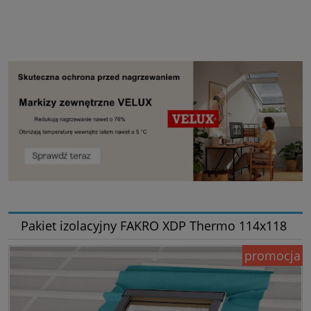
Pakiet izolacyjny FAKRO XDP Thermo 114x118
promocja