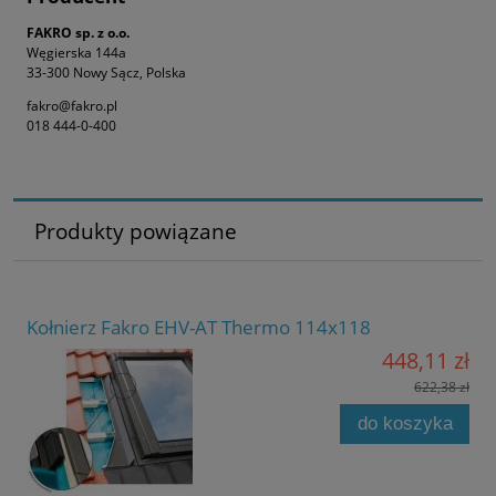
FAKRO sp. z o.o.
Węgierska 144a
33-300 Nowy Sącz, Polska
fakro@fakro.pl
018 444-0-400
Produkty powiązane
Kołnierz Fakro EHV-AT Thermo 114x118
448,11 zł
622,38 zł
do koszyka