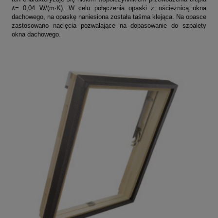
ʎ= 0,04 W/(m∙K). W celu połączenia opaski z ościeżnicą okna
dachowego, na opaskę naniesiona została taśma klejąca. Na opasce
zastosowano nacięcia pozwalające na dopasowanie do szpalety
okna dachowego.