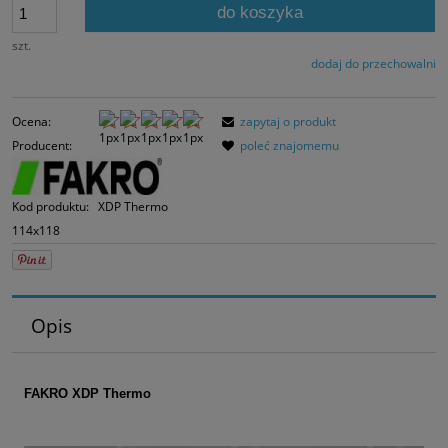
30 dni, wyświetlana
do koszyka
momentu, kiedy pro
sprzedaży.
szt.
dodaj do przechowalni
Ocena:
zapytaj o produkt
Producent:
poleć znajomemu
Kod produktu:
XDP Thermo
114x118
Opis
FAKRO XDP Thermo