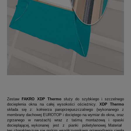
Zestaw
FAKRO XDP Thermo
służy do szybkiego i szczelnego
docieplenia okna na
całej wysokości ościeżnicy.
XDP Thermo
składa się z: kołnierza paroprzepuszczalnego (wykonanego z
membrany dachowej EUROTOP i dociętego na wymiar do okna, oraz
zgrzanego w narożach) wraz z taśmą montażową i opaski
docieplającej, wykonanej jest z pianki polietylenowej. Materiał
ten charakteryzuje się niskim współczynnikiem przewodzenia ciepła