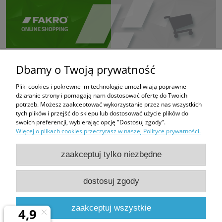
Dbamy o Twoją prywatność
Pliki cookies i pokrewne im technologie umożliwiają poprawne
działanie strony i pomagają nam dostosować ofertę do Twoich
potrzeb. Możesz zaakceptować wykorzystanie przez nas wszystkich
tych plików i przejść do sklepu lub dostosować użycie plików do
swoich preferencji, wybierając opcję "Dostosuj zgody".
Więcej o plikach cookies przeczytasz w naszej Polityce prywatności.
zaakceptuj tylko niezbędne
dostosuj zgody
PHUP FUGAZI
Bratków 6
43-100 Tychy
zaakceptuj wszystkie
e-mail:
fugazi.tychy@gmail.com,
biuro@e-oknadachowe.pl
tel:
509-308-681