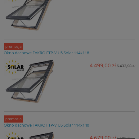
promocja
Okno dachowe FAKRO FTP-V U5 Solar 114x118
4 499,00 zł
6 432,90 zł
promocja
Okno dachowe FAKRO FTP-V U5 Solar 114x140
4 679,00 zł
6 691,20 zł