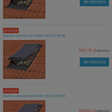
do koszyka
promocja
Markiza zewnętrzna FAKRO AMZ 05 78x98
309,78 zł
424,35 zł
do koszyka
promocja
Markiza zewnętrzna FAKRO AMZ 05 78x98
363,65 zł
498,15 zł