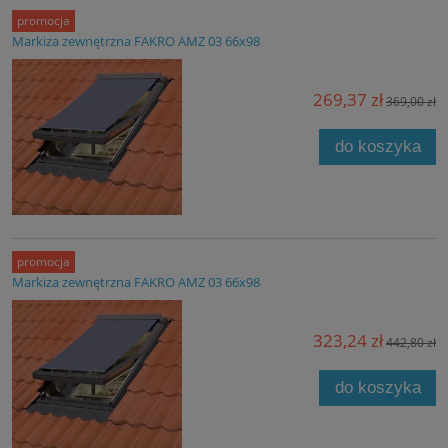
promocja
Markiza zewnętrzna FAKRO AMZ 03 66x98
269,37 zł
369,00 zł
do koszyka
promocja
Markiza zewnętrzna FAKRO AMZ 03 66x98
323,24 zł
442,80 zł
do koszyka