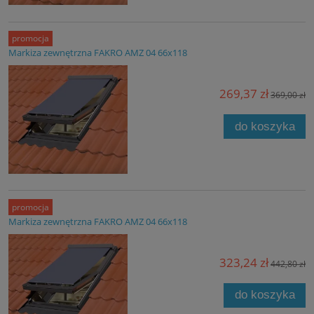
promocja
Markiza zewnętrzna FAKRO AMZ 04 66x118
269,37 zł
369,00 zł
do koszyka
promocja
Markiza zewnętrzna FAKRO AMZ 04 66x118
323,24 zł
442,80 zł
do koszyka