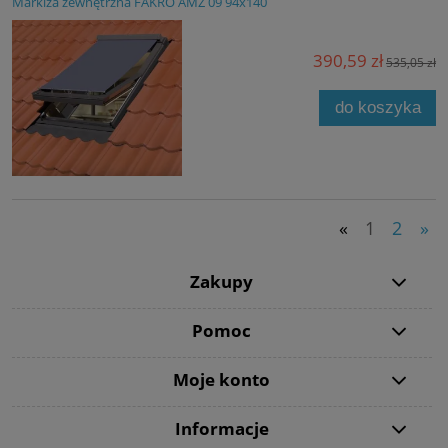
Markiza zewnętrzna FAKRO AMZ 09 94x140
390,59 zł
535,05 zł
do koszyka
«
1
2
»
Zakupy
Pomoc
Moje konto
Informacje