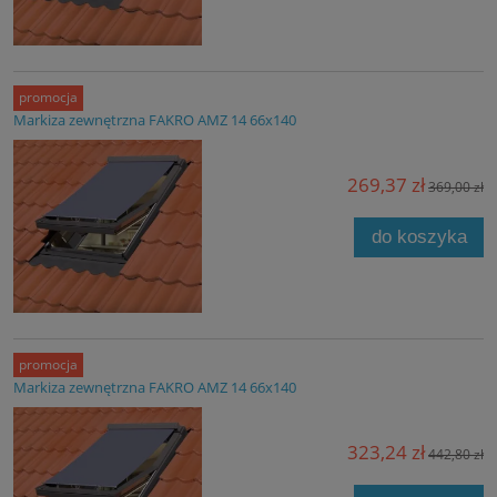
promocja
Markiza zewnętrzna FAKRO AMZ 14 66x140
269,37 zł
369,00 zł
do koszyka
promocja
Markiza zewnętrzna FAKRO AMZ 14 66x140
323,24 zł
442,80 zł