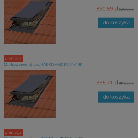
390,59 zł
535,05 zł
do koszyka
promocja
Markiza zewnętrzna FAKRO AMZ 09 94x140
336,71 zł
461,25 zł
do koszyka
promocja