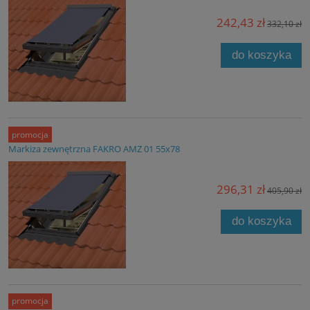
242,43 zł
332,10 zł
do koszyka
promocja
Markiza zewnętrzna FAKRO AMZ 01 55x78
296,31 zł
405,90 zł
do koszyka
promocja