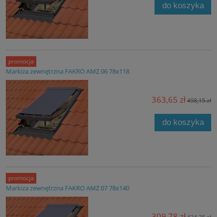
do koszyka
promocja
Markiza zewnętrzna FAKRO AMZ 06 78x118
363,65 zł
498,15 zł
do koszyka
promocja
Markiza zewnętrzna FAKRO AMZ 07 78x140
309,78 zł