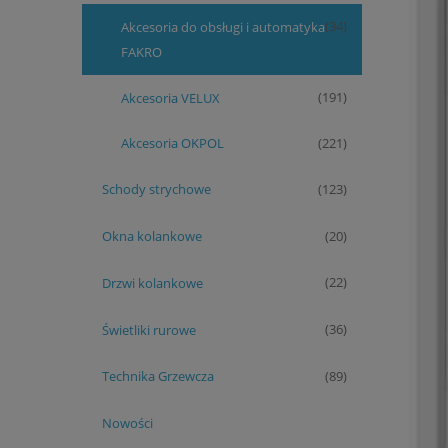
Akcesoria do obsługi i automatyka
(34)
FAKRO
Akcesoria VELUX
(191)
Akcesoria OKPOL
(221)
Schody strychowe
(123)
Okna kolankowe
(20)
Drzwi kolankowe
(22)
Świetliki rurowe
(36)
Technika Grzewcza
(89)
Nowości