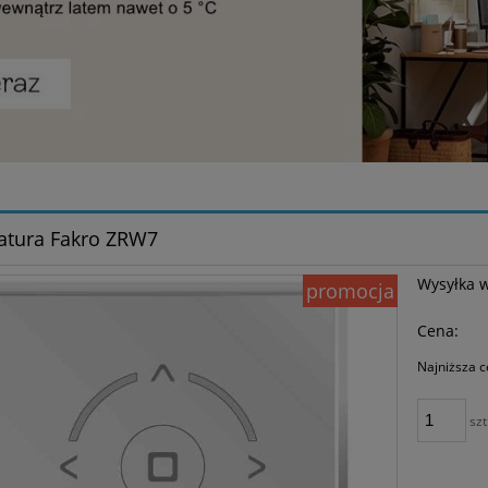
atura Fakro ZRW7
Wysyłka 
promocja
Cena:
Najniższa c
Jeże
szt
30 d
mom
spr