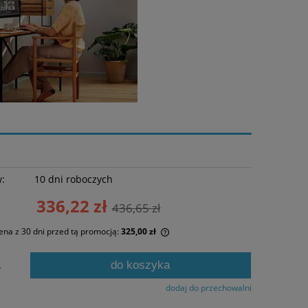
w:
10 dni roboczych
336,22 zł
436,65 zł
ena z 30 dni przed tą promocją:
325,00 zł
li produkt jest sprzedawany krócej niż
do koszyka
.
ni, wyświetlana jest najniższa cena od
entu, kiedy produkt pojawił się w
dodaj do przechowalni
zedaży.