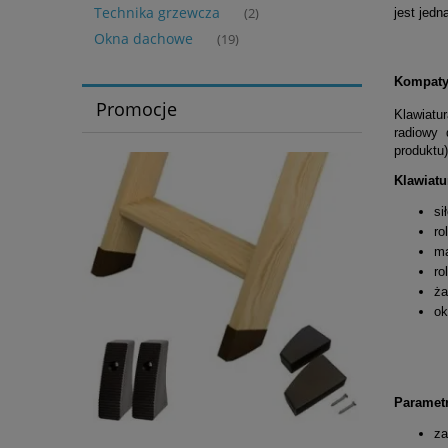
Technika grzewcza
(2)
jest jed
Okna dachowe
(19)
Kompaty
Promocje
Klawiatu
radiowy 
produktu)
Klawiat
si
ro
ma
ro
ża
ok
Parametr
za