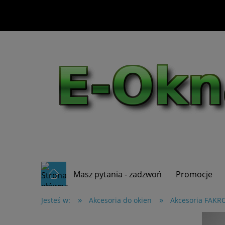
Masz pytania - zadzwoń
Promocje
»
»
Jesteś w:
Akcesoria do okien
Akcesoria FAKR