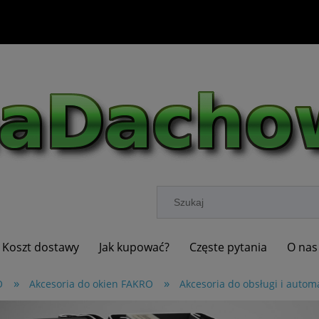
Koszt dostawy
Jak kupować?
Częste pytania
O nas
»
»
O
Akcesoria do okien FAKRO
Akcesoria do obsługi i auto