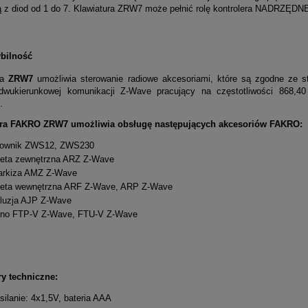
ną z diod od 1 do 7. Klawiatura ZRW7 może pełnić rolę kontrolera NADR
bilność
ra
ZRW7
umożliwia sterowanie radiowe akcesoriami, które są zgodne ze
dwukierunkowej komunikacji Z-Wave pracujący na częstotliwości 868,4
.
ura FAKRO ZRW7 umożliwia obsługę następujących akcesoriów FAKRO:
łownik ZWS12, ZWS230
leta zewnętrzna ARZ Z-Wave
rkiza AMZ Z-Wave
leta wewnętrzna ARF Z-Wave, ARP Z-Wave
luzja AJP Z-Wave
no FTP-V Z-Wave, FTU-V Z-Wave
y techniczne:
silanie: 4x1,5V, bateria AAA