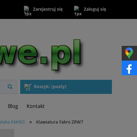
Zaloguj się
Zarejestruj się
Koszyk:
(pusty)
Blog
Kontakt
»
matyka FAKRO
Klawiatura Fakro ZRW7