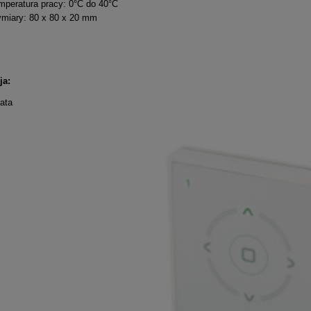
mperatura pracy: 0°C do 40°C
miary: 80 x 80 x 20 mm
wnik VTS Volcano EC
Okno do płaskiego dachu Fakr
DXC-M P2 60x90
367,77 zł
3 046,71 zł
249,00 zł
2 219,00 zł
ja:
lata