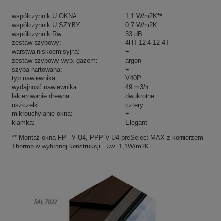
współczynnik U OKNA:
1,1 W/m2K
**
współczynnik U SZYBY:
0,7 W/m2K
współczynnik Rw:
33 dB
zestaw szybowy:
4HT-12-4-12-4T
warstwa niskoemisyjna:
+
zestaw szybowy wyp. gazem:
argon
szyba hartowana:
+
typ nawiewnika:
V40P
wydajność nawiewnika:
49 m3/h
lakierowanie drewna:
dwukrotne
uszczelki:
cztery
mikrouchylanie okna:
+
klamka:
Elegant
** Montaż okna FP_-V U4, PPP-V U4 preSelect MAX z kołnierzem
Thermo w wybranej konstrukcji - Uw=1,1W/m2K.