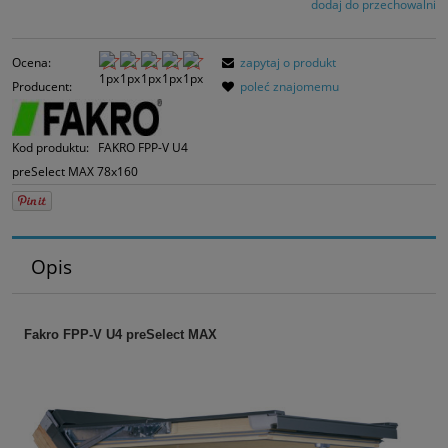
dodaj do przechowalni
Jeżeli produkt jes
30 dni, wyświetlan
momentu, kiedy p
Ocena:
zapytaj o produkt
sprzedaży.
Producent:
poleć znajomemu
Kod produktu:
FAKRO FPP-V U4
preSelect MAX 78x160
Opis
Fakro FPP-V U4
preSelect MAX