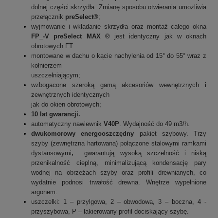
dolnej części skrzydła. Zmianę sposobu otwierania umożliwia
przełącznik
preSelect®
;
wyjmowanie i wkładanie skrzydła oraz montaż całego okna
FP_-V preSelect MAX ®
jest identyczny jak w oknach
obrotowych FT
montowane w dachu o kącie nachylenia od 15° do 55° wraz z
kołnierzem
uszczelniającym;
wzbogacone szeroką gamą akcesoriów wewnętrznych i
zewnętrznych identycznych
jak do okien obrotowych;
10 lat gwarancji.
automatyczny nawiewnik
V40P
. Wydajność do 49 m3/h.
dwukomorowy
energooszczędny
pakiet szybowy. Trzy
szyby (zewnętrzna hartowana) połączone stalowymi ramkami
dystansowymi
,
gwarantują wysoką szczelność i niską
przenikalność cieplną, minimalizującą kondensację pary
wodnej na obrzeżach szyby oraz profili drewnianych, co
wydatnie podnosi trwałość drewna. Wnętrze wypełnione
argonem.
uszczelki: 1 – przylgowa, 2 – obwodowa, 3 – boczna, 4 -
przyszybowa, P – lakierowany profil dociskający szybę.