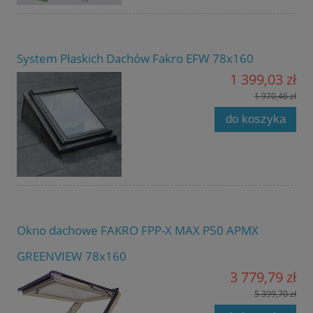
System Płaskich Dachów Fakro EFW 78x160
1 399,03 zł
1 970,46 zł
do koszyka
Okno dachowe FAKRO FPP-X MAX P50 APMX
GREENVIEW 78x160
3 779,79 zł
5 399,70 zł