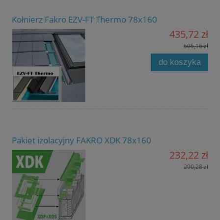
Kołnierz Fakro EZV-FT Thermo 78x160
435,72 zł
605,16 zł
do koszyka
Pakiet izolacyjny FAKRO XDK 78x160
232,22 zł
290,28 zł