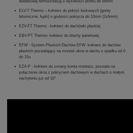
dodatkową termoizolacją o wysokości profilu do 90mm
ELV-T Thermo – kołnierz do pokryć łuskowych (gonty
bitumiczne, łupki) o grubości pokrycia do 10mm (2x5mm)
EZV-FT Thermo - kołnierz do dachówki płaskiej
EBV-PT Thermo- kołnierz do blachy panelowej
EFW - System Płaskich Dachów EFW- kołnierz do dachów
płaskich pozwalający na montaż okna w dachu o spadku od 0
do 15o
EZA-P - kołnierz do zmiany konta montażu,
pozwala na
połączenie okna z pokryciem dachowym w dachach o małym
nachyleniu już od 10°