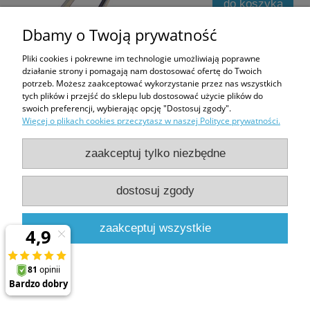
do koszyka
Dbamy o Twoją prywatność
Pliki cookies i pokrewne im technologie umożliwiają poprawne
działanie strony i pomagają nam dostosować ofertę do Twoich
potrzeb. Możesz zaakceptować wykorzystanie przez nas wszystkich
tych plików i przejść do sklepu lub dostosować użycie plików do
Roleta Fakro ARF NL 13 78x160
swoich preferencji, wybierając opcję "Dostosuj zgody".
456,64 zł
Więcej o plikach cookies przeczytasz w naszej Polityce prywatności.
608,85 zł
zaakceptuj tylko niezbędne
do koszyka
dostosuj zgody
zaakceptuj wszystkie
Roleta Fakro ARF NL 13 78x160
520,88 zł
694,50 zł
do koszyka